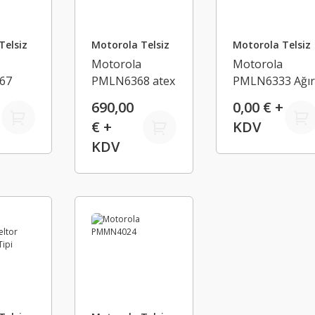
Telsiz
Motorola Telsiz
Motorola Telsiz
Motorola
Motorola
67
PMLN6368 atex
PMLN6333 Ağı
Uzak
PTT Adaptör
Hizmet Tipi
690,00
0,00 € +
Kulaklık
€ +
KDV
u
KDV