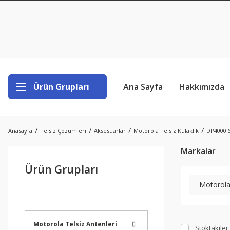
Ürün Grupları
Ana Sayfa
Hakkımızda
Anasayfa
Telsiz Çözümleri
Aksesuarlar
Motorola Telsiz Kulaklık
DP4000 S
Markalar
Ürün Grupları
Motorola
Motorola Telsiz Antenleri
Stoktakiler