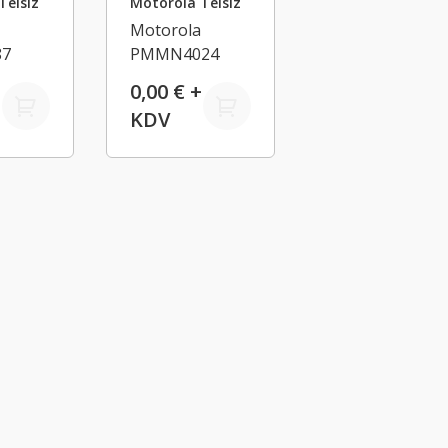
Telsiz
Motorola Telsiz
Motorola
87
PMMN4024
ır
0,00 € +
pi
KDV