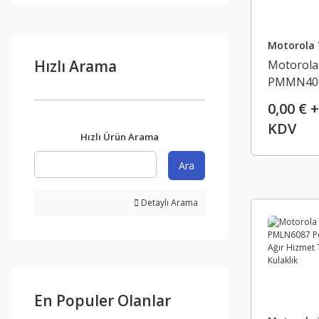
Motorola 
Hızlı Arama
Motorola
PMMN40
IMPRES 
0,00 € +
Hoparlör
KDV
Mikrofon
Hızlı Ürün Arama
Ara
Detaylı Arama
En Populer Olanlar