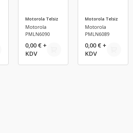
Motorola Telsiz
Motorola Telsiz
Motorola
Motorola
r
PMLN6090
PMLN6089
Peltor Taktiksel
Taktik Ağır
0,00 € +
0,00 € +
Ağır Hizmet Tipi
Hizmet Tipi
KDV
KDV
Kulaklık
Kulaklık