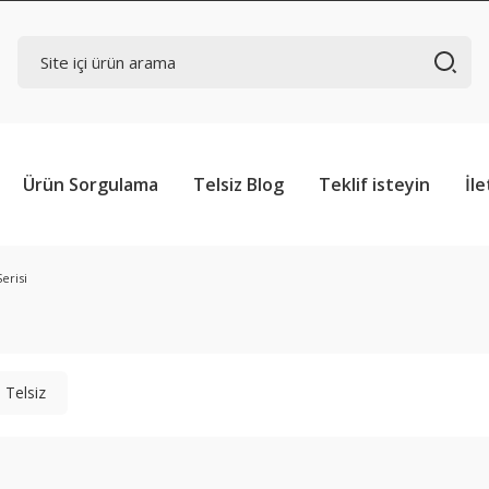
Ürün Sorgulama
Telsiz Blog
Teklif isteyin
İle
erisi
 Telsiz