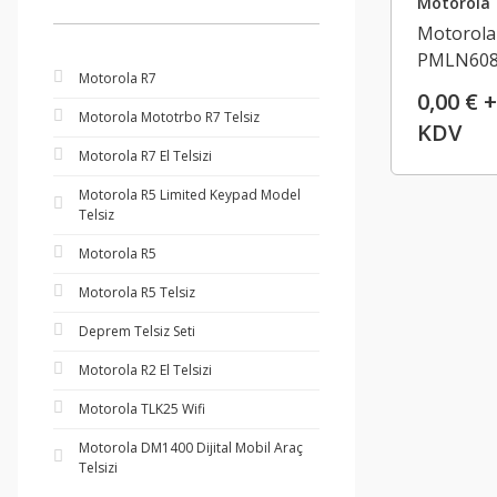
Motorola 
Motorola
PMLN60
Motorola R7
Peltor Ağ
0,00 € +
Hizmet Ti
Motorola Mototrbo R7 Telsiz
KDV
Kulaklık
Motorola R7 El Telsizi
Motorola R5 Limited Keypad Model
Telsiz
Motorola R5
Motorola R5 Telsiz
Deprem Telsiz Seti
Motorola R2 El Telsizi
Motorola TLK25 Wifi
Motorola DM1400 Dijital Mobil Araç
Telsizi