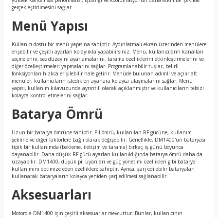
yüksek kaliteli ses performansı, işbirliği ve koordinasyonun daha etkili bir şekilde
gerçekleştirilmesini sağlar.
Menü Yapısı
Kullanıcı dostu bir menü yapısına sahiptir. Aydınlatmalı ekran üzerinden menülere
erişebilir ve çeşitli ayarları kolaylıkla yapabilirsiniz. Menü, kullanıcıların kanalları
seçmelerini, ses düzeyini ayarlamalarını, tarama özelliklerini etkinleştirmelerini ve
diğer özelleştirmeleri yapmalarını sağlar. Programlanabilir tuşlar, belirli
fonksiyonları hızlıca erişilebilir hale getirir. Menüde bulunan adımlı ve açılır alt
menüler, kullanıcıların istedikleri ayarlara kolayca ulaşmalarını sağlar. Menü
yapısı, kullanım kılavuzunda ayrıntılı olarak açıklanmıştır ve kullanıcıların telsizi
kolayca kontrol etmelerini sağlar.
Batarya Ömrü
Uzun bir batarya ömrüne sahiptir. Pil ömrü, kullanılan RF gücüne, kullanım
şekline ve diğer faktörlere bağlı olarak değişebilir. Genellikle, DM1400'ün bataryası
tipik bir kullanımda (bekleme, iletişim ve tarama) birkaç iş günü boyunca
dayanabilir. Daha düşük RF gücü ayarları kullanıldığında batarya ömrü daha da
uzayabilir. DM1400, düşük pil uyarıları ve güç yönetimi özellikleri gibi batarya
kullanımını optimize eden özelliklere sahiptir. Ayrıca, şarj edilebilir bataryaları
kullanarak bataryaların kolayca yeniden şarj edilmesi sağlanabilir.
Aksesuarları
Motorola DM1400 için çeşitli aksesuarlar mevcuttur. Bunlar, kullanıcının