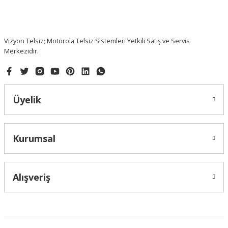
Ürün fiyatı diğer sitelerden daha pahalı.
Bu ürüne benzer farklı alternatifler olmalı.
Vizyon Telsiz; Motorola Telsiz Sistemleri Yetkili Satış ve Servis
Merkezidir.
Gönder
Üyelik
Kurumsal
Alışveriş