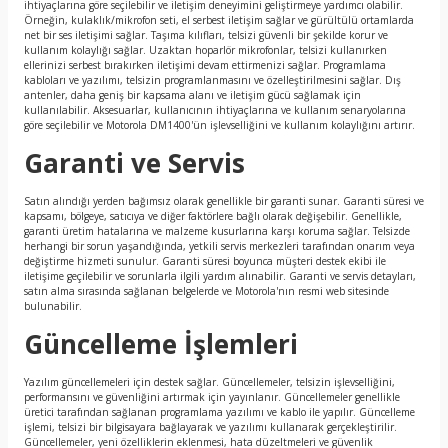
ihtiyaçlarına göre seçilebilir ve iletişim deneyimini geliştirmeye yardımcı olabilir.
Örneğin, kulaklık/mikrofon seti, el serbest iletişim sağlar ve gürültülü ortamlarda
net bir ses iletişimi sağlar. Taşıma kılıfları, telsizi güvenli bir şekilde korur ve
kullanım kolaylığı sağlar. Uzaktan hoparlör mikrofonlar, telsizi kullanırken
ellerinizi serbest bırakırken iletişimi devam ettirmenizi sağlar. Programlama
kabloları ve yazılımı, telsizin programlanmasını ve özelleştirilmesini sağlar. Dış
antenler, daha geniş bir kapsama alanı ve iletişim gücü sağlamak için
kullanılabilir. Aksesuarlar, kullanıcının ihtiyaçlarına ve kullanım senaryolarına
göre seçilebilir ve Motorola DM1400'ün işlevselliğini ve kullanım kolaylığını artırır.
Garanti ve Servis
Satın alındığı yerden bağımsız olarak genellikle bir garanti sunar. Garanti süresi ve
kapsamı, bölgeye, satıcıya ve diğer faktörlere bağlı olarak değişebilir. Genellikle,
garanti üretim hatalarına ve malzeme kusurlarına karşı koruma sağlar. Telsizde
herhangi bir sorun yaşandığında, yetkili servis merkezleri tarafından onarım veya
değiştirme hizmeti sunulur. Garanti süresi boyunca müşteri destek ekibi ile
iletişime geçilebilir ve sorunlarla ilgili yardım alınabilir. Garanti ve servis detayları,
satın alma sırasında sağlanan belgelerde ve Motorola'nın resmi web sitesinde
bulunabilir.
Güncelleme İşlemleri
Yazılım güncellemeleri için destek sağlar. Güncellemeler, telsizin işlevselliğini,
performansını ve güvenliğini artırmak için yayınlanır. Güncellemeler genellikle
üretici tarafından sağlanan programlama yazılımı ve kablo ile yapılır. Güncelleme
işlemi, telsizi bir bilgisayara bağlayarak ve yazılımı kullanarak gerçekleştirilir.
Güncellemeler, yeni özelliklerin eklenmesi, hata düzeltmeleri ve güvenlik