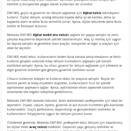
özellikle iş dünyasında yaygın olarak kullanılan bir üründür.
DM1400, güçlü ve güvenilir bir iletişim sağlamak için
dijital telsiz
teknolojisini
kullanır. Dijital iletişim, analog iletişime kıyasla daha iyi ses kalitesi, daha iyi
kapsama alanı ve daha fazla verimlilik sunar. Ayrıca, dijital telsizlerde daha fazla
özellik ve fonksiyon bulunur.
Motorola DM1400
dijital mobil oto telsizi
, sağlam bir yapıya sahiptir ve zorlu
çalışma koşullarına dayanacak şekilde tasarlanmıştır. Araç içi montaj için uygun
bir boyuta sahiptir ve genellikle ticari araçlar, kamyonlar ve diğer iş araçları için
ideal bir seçimdir.
DM1400 mobil telsiz, kullanıcıların birden fazla kanala sahip olmalarını ve farklı
kullanıcı grupları arasında kolay iletişim kurmalarını sağlayan çok kanallı
özelliklere sahiptir. Ayrıca, bu cihaz, güvenli bir iletişim sağlamak için şifreleme ve
diğer güvenlik önlemleri gibi gelişmiş güvenlik özellikleri sunar.
Cihazın kullanımı kolaydır ve kullanıcı dostu bir arayüze sahiptir. Büyük bir
kontrol paneli ve kolay erişilebilir düğmeler, kullanıcıların hızlı bir şekilde
ayarlamalar yapmasını sağlar. Ayrıca, aydınlatmalı ekran sayesinde karanlık
ortamlarda bile bilgileri kolaylıkla görebilirsiniz.
Motorola DM1400 otomobil telsizleri, farklı sektörlerdeki profesyoneller için ideal bir
seçenektir. İnşaat, ulaşım, lojistik, güvenlik ve acil durum hizmetleri gibi alanlarda
kullanılabilir. Güçlü performansı, dayanıklılığı ve genişletilebilir özellikleri ile
kullanıcıların ihtiyaçlarına uygun bir iletişim çözümü sunar.
Özetlemek gerekirse, Motorola DM1400, profesyonel telsiz iletişimi için tasarlanmış
bir dijital mobil
araç telsizi
modelidir. Dayanıklı yapı, gelişmiş özellikler ve