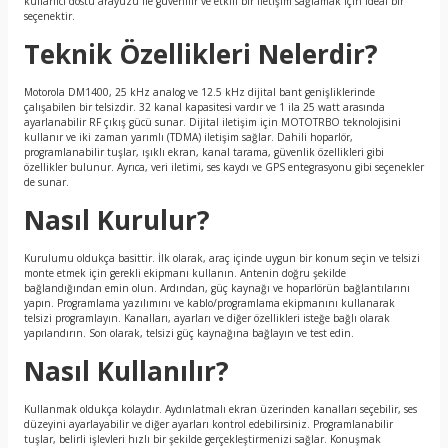
kullanıcı dostu arayüzü ile güvenilir ve etkili bir iletişim sağlamak için ideal bir
seçenektir.
Teknik Özellikleri Nelerdir?
Motorola DM1400, 25 kHz analog ve 12.5 kHz dijital bant genişliklerinde
çalışabilen bir telsizdir. 32 kanal kapasitesi vardır ve 1 ila 25 watt arasında
ayarlanabilir RF çıkış gücü sunar. Dijital iletişim için MOTOTRBO teknolojisini
kullanır ve iki zaman yarımlı (TDMA) iletişim sağlar. Dahili hoparlör,
programlanabilir tuşlar, ışıklı ekran, kanal tarama, güvenlik özellikleri gibi
özellikler bulunur. Ayrıca, veri iletimi, ses kaydı ve GPS entegrasyonu gibi seçenekler
de sunar.
Nasıl Kurulur?
Kurulumu oldukça basittir. İlk olarak, araç içinde uygun bir konum seçin ve telsizi
monte etmek için gerekli ekipmanı kullanın. Antenin doğru şekilde
bağlandığından emin olun. Ardından, güç kaynağı ve hoparlörün bağlantılarını
yapın. Programlama yazılımını ve kablo/programlama ekipmanını kullanarak
telsizi programlayın. Kanalları, ayarları ve diğer özellikleri isteğe bağlı olarak
yapılandırın. Son olarak, telsizi güç kaynağına bağlayın ve test edin.
Nasıl Kullanılır?
Kullanmak oldukça kolaydır. Aydınlatmalı ekran üzerinden kanalları seçebilir, ses
düzeyini ayarlayabilir ve diğer ayarları kontrol edebilirsiniz. Programlanabilir
tuşlar, belirli işlevleri hızlı bir şekilde gerçekleştirmenizi sağlar. Konuşmak