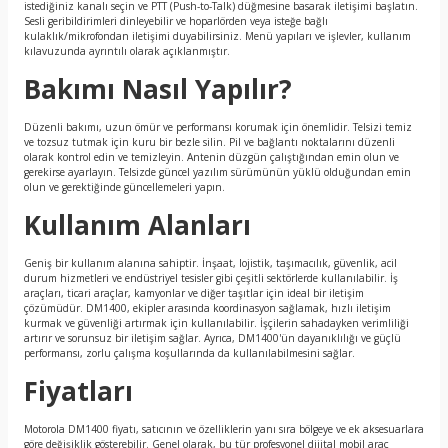
istediğiniz kanalı seçin ve PTT (Push-to-Talk) düğmesine basarak iletişimi başlatın.
Sesli geribildirimleri dinleyebilir ve hoparlörden veya isteğe bağlı
kulaklık/mikrofondan iletişimi duyabilirsiniz. Menü yapıları ve işlevler, kullanım
kılavuzunda ayrıntılı olarak açıklanmıştır.
Bakımı Nasıl Yapılır?
Düzenli bakımı, uzun ömür ve performansı korumak için önemlidir. Telsizi temiz
ve tozsuz tutmak için kuru bir bezle silin. Pil ve bağlantı noktalarını düzenli
olarak kontrol edin ve temizleyin. Antenin düzgün çalıştığından emin olun ve
gerekirse ayarlayın. Telsizde güncel yazılım sürümünün yüklü olduğundan emin
olun ve gerektiğinde güncellemeleri yapın.
Kullanım Alanları
Geniş bir kullanım alanına sahiptir. İnşaat, lojistik, taşımacılık, güvenlik, acil
durum hizmetleri ve endüstriyel tesisler gibi çeşitli sektörlerde kullanılabilir. İş
araçları, ticari araçlar, kamyonlar ve diğer taşıtlar için ideal bir iletişim
çözümüdür. DM1400, ekipler arasında koordinasyon sağlamak, hızlı iletişim
kurmak ve güvenliği artırmak için kullanılabilir. İşçilerin sahadayken verimliliği
artırır ve sorunsuz bir iletişim sağlar. Ayrıca, DM1400'ün dayanıklılığı ve güçlü
performansı, zorlu çalışma koşullarında da kullanılabilmesini sağlar.
Fiyatları
Motorola DM1400 fiyatı, satıcının ve özelliklerin yanı sıra bölgeye ve ek aksesuarlara
göre değişiklik gösterebilir. Genel olarak, bu tür profesyonel dijital mobil araç