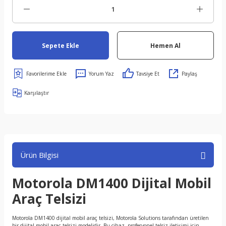
Sepete Ekle
Hemen Al
Yorum Yaz
Tavsiye Et
Paylaş
Karşılaştır
Ürün Bilgisi
Motorola DM1400 Dijital Mobil
Araç Telsizi
Motorola DM1400 dijital mobil araç telsizi, Motorola Solutions tarafından üretilen
bir dijital mobil araç telsizi modelidir. Bu cihaz, profesyonel telsiz iletişimi için