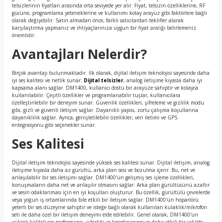
telsizlerinin fiyatları arasında orta seviyede yer alır. Fiyat, telsizin özelliklerine, RF
gücüne, programlama yeteneklerine ve kullanımı kolay arayüz gibi faktörlere bağlı
olarak değişebilir. Satın almadan önce, farklı satıcılardan teklifler alarak
karşılaştırma yapmanız ve ihtiyaçlarınıza uygun bir fiyat aralığı belirlemeniz
önemlidir.
Avantajları Nelerdir?
Birçok avantajı bulunmaktadır. İlk olarak, dijital iletişim teknolojisi sayesinde daha
iyi ses kalitesi ve netlik sunar.
Dijital telsizler
, analog iletişime kıyasla daha iyi
kapsama alanı sağlar. DM1400, kullanıcı dostu bir arayüze sahiptir ve kolayca
kullanılabilir. Çeşitli özellikler ve programlanabilir tuşlar, kullanıcılara
özelleştirilebilir bir deneyim sunar. Güvenlik özellikleri, şifreleme ve gizlilik modu
gibi, gizli ve güvenli iletişim sağlar. Dayanıklı yapısı, zorlu çalışma koşullarına
dayanıklılık sağlar. Ayrıca, genişletilebilir özellikler, veri iletimi ve GPS
entegrasyonu gibi seçenekler sunar.
Ses Kalitesi
Dijital iletişim teknolojisi sayesinde yüksek ses kalitesi sunar. Dijital iletişim, analog
iletişime kıyasla daha az gürültü, arka plan sesi ve bozulma içerir. Bu, net ve
anlaşılabilir bir ses iletişimi sağlar. DM1400'ün gelişmiş ses işleme özellikleri,
konuşmaların daha net ve anlaşılır olmasını sağlar. Arka plan gürültüsünü azaltır
ve sesin odaklanması için en iyi koşulları oluşturur. Bu özellik, gürültülü çevrelerde
veya yoğun iş ortamlarında bile etkili bir iletişim sağlar. DM1400'ün hoparlörü
yeterli bir ses düzeyine sahiptir ve isteğe bağlı olarak kullanılan kulaklık/mikrofon
seti ile daha özel bir iletişim deneyimi elde edilebilir. Genel olarak, DM1400'ün