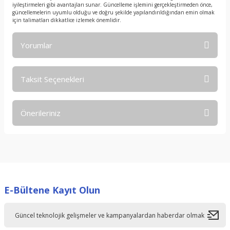
iyileştirmeleri gibi avantajları sunar. Güncelleme işlemini gerçekleştirmeden önce,
güncellemelerin uyumlu olduğu ve doğru şekilde yapılandırıldığından emin olmak
için talimatları dikkatlice izlemek önemlidir.
Yorumlar
Taksit Seçenekleri
Bu ürüne ilk yorumu siz yapın!
Önerileriniz
Yorum Yaz
Bu ürünün fiyat bilgisi, resim, ürün açıklamalarında ve diğer
konularda yetersiz gördüğünüz noktaları öneri formunu
kullanarak tarafımıza iletebilirsiniz.
Görüş ve önerileriniz için teşekkür ederiz.
E-Bültene Kayıt Olun
Ürün resmi kalitesiz, bozuk veya görüntülenemiyor.
Ürün açıklamasında eksik bilgiler bulunuyor.
Ürün bilgilerinde hatalar bulunuyor.