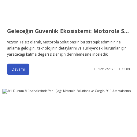
Geleceğin Güvenlik Ekosistemi: Motorola Solutions, Yapay Zeka Destekli Video İzleme Şirketi "Blue Eye"ı Bünyesine Kattı
Vizyon Telsiz olarak, Motorola Solutions’ın bu stratejik adımının ne
anlama geldiğini, teknolojinin detaylarını ve Türkiye'deki kurumlar için
yaratacağı katma değeri sizler için derinlemesine inceledik.
Devamı
12/12/2025
13:09