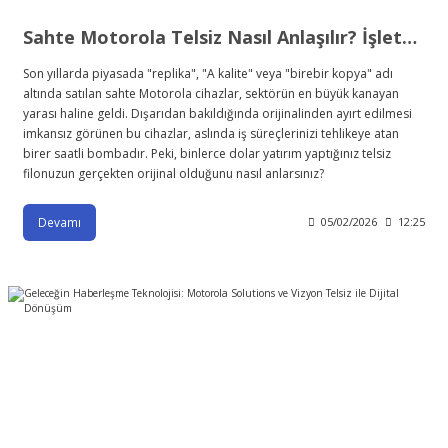
Sahte Motorola Telsiz Nasıl Anlaşılır? İşletmenizi Güvende Tutacak Orijinal Ürün Rehberi
Son yıllarda piyasada "replika", "A kalite" veya "birebir kopya" adı
altında satılan sahte Motorola cihazlar, sektörün en büyük kanayan
yarası haline geldi. Dışarıdan bakıldığında orijinalinden ayırt edilmesi
imkansız görünen bu cihazlar, aslında iş süreçlerinizi tehlikeye atan
birer saatli bombadır. Peki, binlerce dolar yatırım yaptığınız telsiz
filonuzun gerçekten orijinal olduğunu nasıl anlarsınız?
Devamı
05/02/2026
12:25