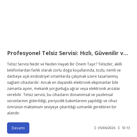
Profesyonel Telsiz Servisi: Hızlı, Güvenilir ve Kesintisiz İletişim Çözümleri
Telsiz Servisi Nedir ve Neden Hayati Bir Önem Taşır? Telsizler, akıllı
telefonlardan farklı olarak zorlu doğa koşullarında, tozlu, nemli ve
darbeye açık endüstriyel ortamlarda çalışmak üzere tasarlanmış
sağlam cihazlardır. Ancak en dayanıklı elektronik ekipmanlar bile
zamanla aşınır, mekanik yorgunluğa uğrar veya elektronik arızalar
verebilir. Telsiz servisi, bu cihazların donanımsal ve yazılımsal
sorunlarının giderildiği, periyodik bakımlarının yapıldığı ve cihaz
ömrünün maksimum seviyeye çıkarıldığı uzmanlık gerektiren bir
alandır.
Devamı
05/06/2026
10:13