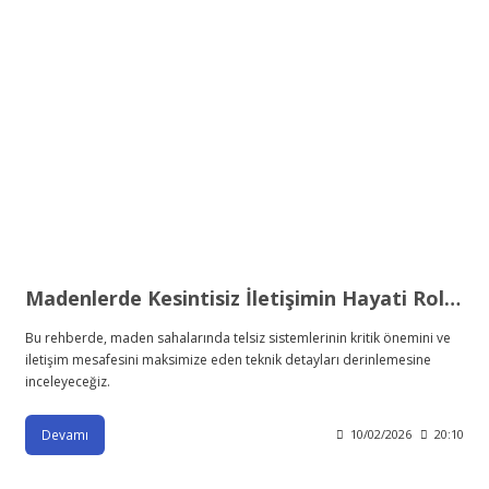
Madenlerde Kesintisiz İletişimin Hayati Rolü: Yerin Metrelerce Altında Güvenliğin Anahtarı
Bu rehberde, maden sahalarında telsiz sistemlerinin kritik önemini ve
iletişim mesafesini maksimize eden teknik detayları derinlemesine
inceleyeceğiz.
Devamı
10/02/2026
20:10