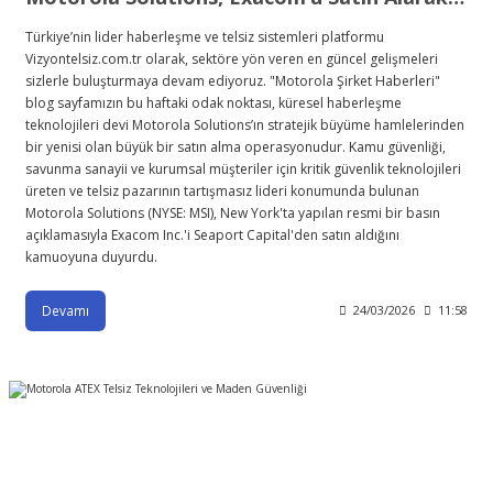
Türkiye’nin lider haberleşme ve telsiz sistemleri platformu
Vizyontelsiz.com.tr olarak, sektöre yön veren en güncel gelişmeleri
sizlerle buluşturmaya devam ediyoruz. "Motorola Şirket Haberleri"
blog sayfamızın bu haftaki odak noktası, küresel haberleşme
teknolojileri devi Motorola Solutions’ın stratejik büyüme hamlelerinden
bir yenisi olan büyük bir satın alma operasyonudur. Kamu güvenliği,
savunma sanayii ve kurumsal müşteriler için kritik güvenlik teknolojileri
üreten ve telsiz pazarının tartışmasız lideri konumunda bulunan
Motorola Solutions (NYSE: MSI), New York'ta yapılan resmi bir basın
açıklamasıyla Exacom Inc.'i Seaport Capital'den satın aldığını
kamuoyuna duyurdu.
Devamı
24/03/2026
11:58