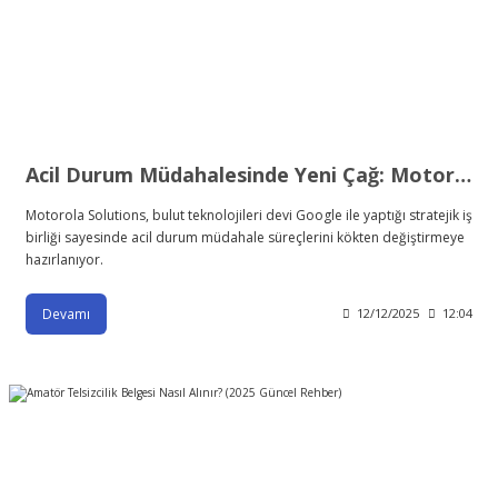
Acil Durum Müdahalesinde Yeni Çağ: Motorola Solutions ve Google, 911 Aramalarına "Canlı Video" Gücünü Getiriyor
Motorola Solutions, bulut teknolojileri devi Google ile yaptığı stratejik iş
birliği sayesinde acil durum müdahale süreçlerini kökten değiştirmeye
hazırlanıyor.
Devamı
12/12/2025
12:04