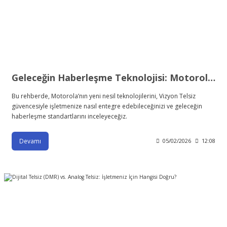
Geleceğin Haberleşme Teknolojisi: Motorola Solutions ve Vizyon Telsiz ile Dijital Dönüşüm
Bu rehberde, Motorola’nın yeni nesil teknolojilerini, Vizyon Telsiz
güvencesiyle işletmenize nasıl entegre edebileceğinizi ve geleceğin
haberleşme standartlarını inceleyeceğiz.
Devamı
05/02/2026
12:08