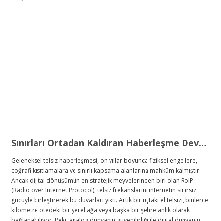
Sınırları Ortadan Kaldıran Haberleşme Devrimi: RoIP Telsiz Sistemleri ve Geleceğin İletişim Mimarisi
Geleneksel telsiz haberleşmesi, on yıllar boyunca fiziksel engellere,
coğrafi kısıtlamalara ve sınırlı kapsama alanlarına mahkûm kalmıştır.
Ancak dijital dönüşümün en stratejik meyvelerinden biri olan RoIP
(Radio over Internet Protocol), telsiz frekanslarını internetin sınırsız
gücüyle birleştirerek bu duvarları yıktı. Artık bir uçtaki el telsizi, binlerce
kilometre ötedeki bir yerel ağa veya başka bir şehre anlık olarak
bağlanabiliyor. Peki, analog dünyanın güvenilirliği ile dijital dünyanın