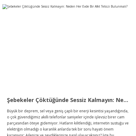
Şebekeler Çöktüğünde Sessiz Kalmayın: Neden Her Evde Bir Afet Telsizi Bulunmalı?
Büyük bir deprem, sel veya geniş çaplı bir enerji kesintisi yaşandığında,
o çok güvendiğimiz akıllı telefonlar saniyeler içinde işlevsiz birer cam
parçasından öteye gidemiyor. Hatların kilitlendiği, internetin sustuğu ve
elektriğin olmadığı o karanlık anlarda tek bir soru hayati önem
kazanıyor: Ailenize ve sevdiklerinize nasıl ulaşacaksınız? İşte bu