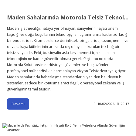
Maden Sahalarında Motorola Telsiz Teknolojisi: Yerin Altında Dijital Dönüşüm ve Güvenlik
Maden işletmeciliği, hataya yer olmayan, saniyelerin hayati önem
taşıdığı ve doğa koşullarının teknolojiyi en uç sınırlarına kadar zorladığı
bir endüstridir. Kilometrelerce derinlikteki bir galeride, tozun, nemin ve
devasa kaya kütlelerinin arasında dış dünya ile kurulan tek bağ bir
telsiz sinyalidir. Peki, bu sinyalin asla kesilmemesi için kullanılan
teknolojinin ne kadar güvenilir olması gerekir? İşte bu noktada
Motorola Solutions’ın endüstriyel çözümleri ve bu çözümleri
profesyonel mühendislikle harmanlayan Vizyon Telsiz devreye giriyor.
Maden sahalarında haberleşme standartlarını yeniden belirleyen bu
sistemler, sadece bir konuşma aracı değil, operasyonel zekanın ve iş
güvenliğinin temel taşıdır.
Devamı
10/02/2026
20:17