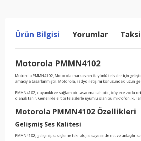
Ürün Bilgisi
Yorumlar
Taksi
Motorola PMMN4102
Motorola PMMN4102, Motorola markasının iki yönlü telsizler için geliştird
amacıyla tasarlanmıştır. Motorola, radyo iletişimi konusundaki uzun geç
PMMN4102, dayanıklı ve sağlam bir tasarıma sahiptir, böylece zorlu ort
olanak tanır. Genellikle el tipi telsizlerle uyumlu olan bu mikrofon, kull
Motorola PMMN4102 Özellikleri
Gelişmiş Ses Kalitesi
PMMN4102, gelişmiş ses işleme teknolojisi sayesinde net ve anlaşılır ses