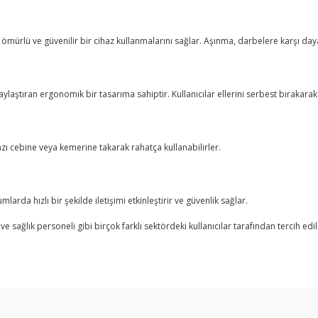
ömürlü ve güvenilir bir cihaz kullanmalarını sağlar. Aşınma, darbelere karşı dayan
laylaştıran ergonomik bir tasarıma sahiptir. Kullanıcılar ellerini serbest bırakarak 
zı cebine veya kemerine takarak rahatça kullanabilirler.
arda hızlı bir şekilde iletişimi etkinleştirir ve güvenlik sağlar.
ve sağlık personeli gibi birçok farklı sektördeki kullanıcılar tarafından tercih ed
arda yetersiz gördüğünüz noktaları öneri formunu kullanarak tarafımıza ilet
Bu ürüne ilk yorumu siz yapın!