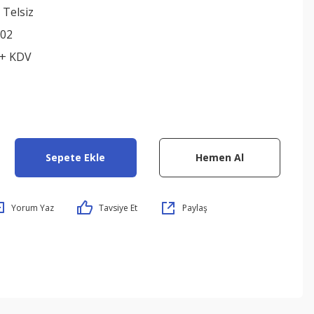
 Telsiz
02
 + KDV
Sepete Ekle
Hemen Al
Yorum Yaz
Tavsiye Et
Paylaş