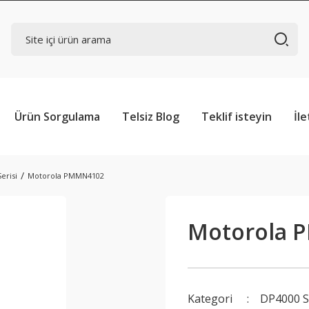
Ürün Sorgulama
Telsiz Blog
Teklif isteyin
İle
erisi
Motorola PMMN4102
Motorola 
Kategori
DP4000 S