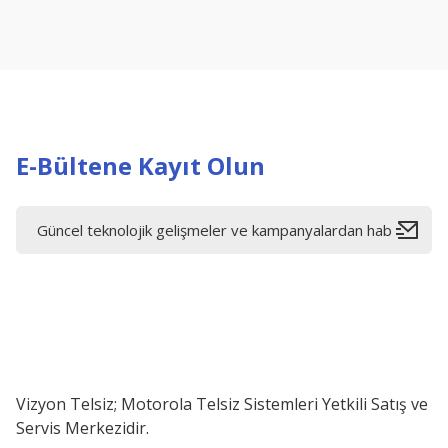
Ürün resmi kalitesiz, bozuk veya görüntülenemiyor.
Ürün açıklamasında eksik bilgiler bulunuyor.
Ürün bilgilerinde hatalar bulunuyor.
Ürün fiyatı diğer sitelerden daha pahalı.
Bu ürüne benzer farklı alternatifler olmalı.
E-Bültene Kayıt Olun
Vizyon Telsiz; Motorola Telsiz Sistemleri Yetkili Satış ve
Servis Merkezidir.