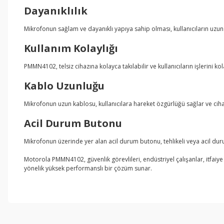
Dayanıklılık
Mikrofonun sağlam ve dayanıklı yapıya sahip olması, kullanıcıların uzun 
Kullanım Kolaylığı
PMMN4102, telsiz cihazına kolayca takılabilir ve kullanıcıların işlerini ko
Kablo Uzunluğu
Mikrofonun uzun kablosu, kullanıcılara hareket özgürlüğü sağlar ve ciha
Acil Durum Butonu
Mikrofonun üzerinde yer alan acil durum butonu, tehlikeli veya acil duruml
Motorola PMMN4102, güvenlik görevlileri, endüstriyel çalışanlar, itfaiye 
yönelik yüksek performanslı bir çözüm sunar.
Bu ürünün fiyat bilgisi, resim, ürün açıklamalarında ve diğer konul
Görüş ve önerileriniz için teşekkür ederiz.