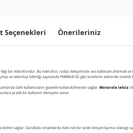
t Seçenekleri
Önerileriniz
iği bir mikrofondur. Bu mikrofon, radyo iletişiminde ses kalitesini artırmak ve ku
mişi ve teknoloji liderliği sayesinde PMMN4102 gibi ürünlerle sektörde önemli b
amlarda dahi kullanıcıların güvenle kullanabilmesini sağlar.
Motorola telsiz
ci
anıcılara pratik bir kullanım deneyimi sunar.
 iletimi sağlar. Gürültülü ortamlarda dahi net bir sesle iletişim kurma olanağı s