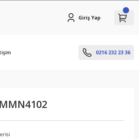
Giriş Yap
tişim
0216 232 23 36
PMMN4102
erisi