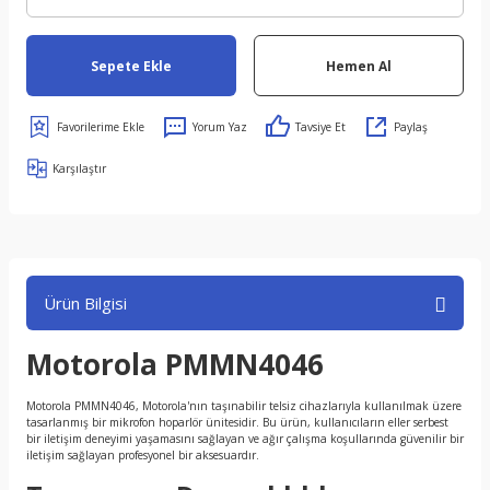
Sepete Ekle
Hemen Al
Yorum Yaz
Tavsiye Et
Paylaş
Karşılaştır
Ürün Bilgisi
Motorola PMMN4046
Motorola PMMN4046, Motorola'nın taşınabilir telsiz cihazlarıyla kullanılmak üzere
tasarlanmış bir mikrofon hoparlör ünitesidir. Bu ürün, kullanıcıların eller serbest
bir iletişim deneyimi yaşamasını sağlayan ve ağır çalışma koşullarında güvenilir bir
iletişim sağlayan profesyonel bir aksesuardır.