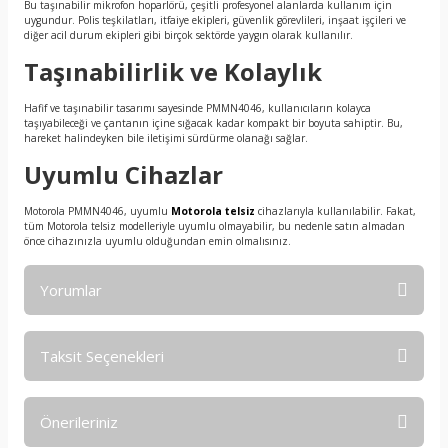
Bu taşınabilir mikrofon hoparlörü, çeşitli profesyonel alanlarda kullanım için
uygundur. Polis teşkilatları, itfaiye ekipleri, güvenlik görevlileri, inşaat işçileri ve
diğer acil durum ekipleri gibi birçok sektörde yaygın olarak kullanılır.
Taşınabilirlik ve Kolaylık
Hafif ve taşınabilir tasarımı sayesinde PMMN4046, kullanıcıların kolayca
taşıyabileceği ve çantanın içine sığacak kadar kompakt bir boyuta sahiptir. Bu,
hareket halindeyken bile iletişimi sürdürme olanağı sağlar.
Uyumlu Cihazlar
Motorola PMMN4046, uyumlu
Motorola telsiz
cihazlarıyla kullanılabilir. Fakat,
tüm Motorola telsiz modelleriyle uyumlu olmayabilir, bu nedenle satın almadan
önce cihazınızla uyumlu olduğundan emin olmalısınız.
Yorumlar
Taksit Seçenekleri
Bu ürüne ilk yorumu siz yapın!
Önerileriniz
Yorum Yaz