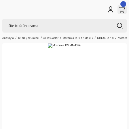
Anasayfa
Telsiz Çözümleri
Aksesuarlar
Motorola Telsiz Kulaklık
DP4000 Serisi
Motorol