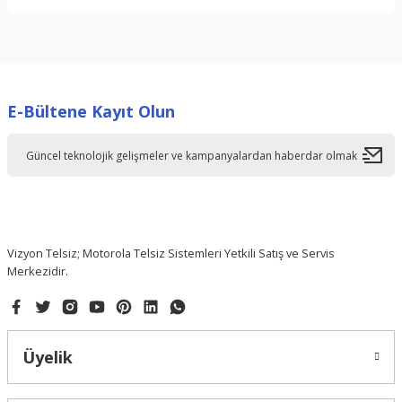
Bu ürünün fiyat bilgisi, resim, ürün açıklamalarında ve diğer
konularda yetersiz gördüğünüz noktaları öneri formunu
kullanarak tarafımıza iletebilirsiniz.
Görüş ve önerileriniz için teşekkür ederiz.
E-Bültene Kayıt Olun
Ürün resmi kalitesiz, bozuk veya görüntülenemiyor.
Ürün açıklamasında eksik bilgiler bulunuyor.
Ürün bilgilerinde hatalar bulunuyor.
Ürün fiyatı diğer sitelerden daha pahalı.
Bu ürüne benzer farklı alternatifler olmalı.
Vizyon Telsiz; Motorola Telsiz Sistemleri Yetkili Satış ve Servis
Merkezidir.
Gönder
Üyelik