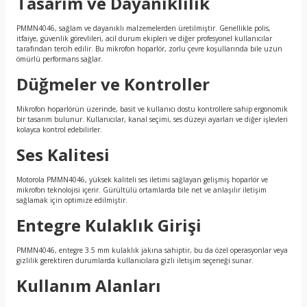
Tasarım ve Dayanıklılık
PMMN4046, sağlam ve dayanıklı malzemelerden üretilmiştir. Genellikle polis,
itfaiye, güvenlik görevlileri, acil durum ekipleri ve diğer profesyonel kullanıcılar
tarafından tercih edilir. Bu mikrofon hoparlör, zorlu çevre koşullarında bile uzun
ömürlü performans sağlar.
Düğmeler ve Kontroller
Mikrofon hoparlörün üzerinde, basit ve kullanıcı dostu kontrollere sahip ergonomik
bir tasarım bulunur. Kullanıcılar, kanal seçimi, ses düzeyi ayarları ve diğer işlevleri
kolayca kontrol edebilirler.
Ses Kalitesi
Motorola PMMN4046, yüksek kaliteli ses iletimi sağlayan gelişmiş hoparlör ve
mikrofon teknolojisi içerir. Gürültülü ortamlarda bile net ve anlaşılır iletişim
sağlamak için optimize edilmiştir.
Entegre Kulaklık Girişi
PMMN4046, entegre 3.5 mm kulaklık jakına sahiptir, bu da özel operasyonlar veya
gizlilik gerektiren durumlarda kullanıcılara gizli iletişim seçeneği sunar.
Kullanım Alanları