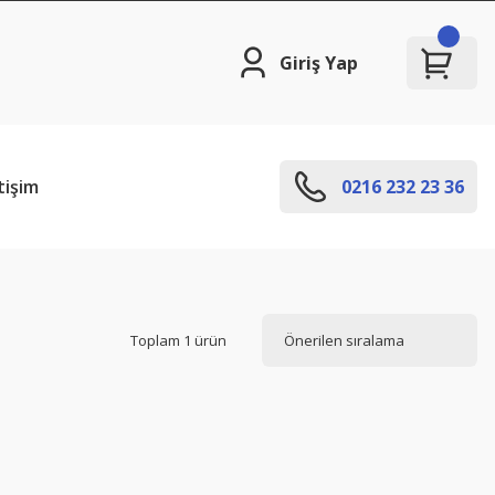
Giriş Yap
tişim
0216 232 23 36
Toplam 1 ürün