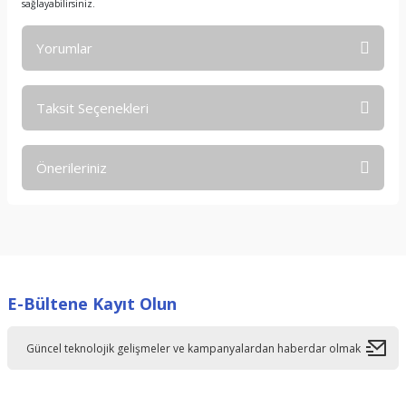
sağlayabilirsiniz.
Yorumlar
Taksit Seçenekleri
Bu ürüne ilk yorumu siz yapın!
Önerileriniz
Yorum Yaz
Bu ürünün fiyat bilgisi, resim, ürün açıklamalarında ve diğer
konularda yetersiz gördüğünüz noktaları öneri formunu
kullanarak tarafımıza iletebilirsiniz.
Görüş ve önerileriniz için teşekkür ederiz.
E-Bültene Kayıt Olun
Ürün resmi kalitesiz, bozuk veya görüntülenemiyor.
Ürün açıklamasında eksik bilgiler bulunuyor.
Ürün bilgilerinde hatalar bulunuyor.
Ürün fiyatı diğer sitelerden daha pahalı.