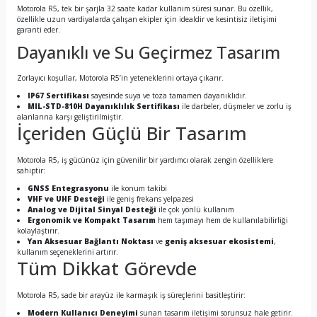
Motorola R5, tek bir şarjla 32 saate kadar kullanım süresi sunar. Bu özellik,
özellikle uzun vardiyalarda çalışan ekipler için idealdir ve kesintisiz iletişimi
garanti eder.
Dayanıklı ve Su Geçirmez Tasarım
Zorlayıcı koşullar, Motorola R5’in yeteneklerini ortaya çıkarır.
IP67 Sertifikası
sayesinde suya ve toza tamamen dayanıklıdır.
MIL-STD-810H Dayanıklılık Sertifikası
ile darbeler, düşmeler ve zorlu iş
alanlarına karşı geliştirilmiştir.
İçeriden Güçlü Bir Tasarım
Motorola R5, iş gücünüz için güvenilir bir yardımcı olarak zengin özelliklere
sahiptir:
GNSS Entegrasyonu
ile konum takibi
VHF ve UHF Desteği
ile geniş frekans yelpazesi
Analog ve Dijital Sinyal Desteği
ile çok yönlü kullanım
Ergonomik ve Kompakt Tasarım
hem taşımayı hem de kullanılabilirliği
kolaylaştırır.
Yan Aksesuar Bağlantı Noktası
ve
geniş aksesuar ekosistemi
,
kullanım seçeneklerini artırır.
Tüm Dikkat Görevde
Motorola R5, sade bir arayüz ile karmaşık iş süreçlerini basitleştirir:
Modern Kullanıcı Deneyimi
sunan tasarım iletişimi sorunsuz hale getirir.