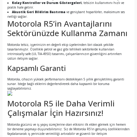
Kolay Kontroller ve Durum Göstergeleri
, telsizin kullanımını hızlı ve
pratik hale getirir.
Akustik Geri Bildirim Bastırma
ve genişbant hoparlörler, maksimum ses
netliği sağlar.
Motorola R5’in Avantajlarını
Sektörünüzde Kullanma Zamanı
Motorola telsiz, işyerinizin en değerli ekip üyelerinden biri olacak şekilde
tasarlanmıştır. Özellikle petrol ve gaz gibi tehlikeli sektörlerde kullanılan
intrinsically safe (UL TIA-4950) tasarımı, çalışanlarınızın güvenliğini artırırken
üstün iletişim sağlar.
Kapsamlı Garanti
Motorola, cihazın yüksek performansını destekleyen 5 yıllık genişletilmiş garanti
sunar. İsteğe bağlı eklerini değerlendirerek daha kapsamlı bir koruma
sağlayabilirsiniz.
Motorola R5 ile Daha Verimli
Çalışmalar İçin Hazırsınız!
Motorola gücünü ve iş yapış süreçlerine olan etkisini ilk elden görmek için hemen
bir deneme yapmayı düşünebilirsiniz. Siz de Motorola R5’in gelişmiş özelliklerinden
faydalanarak iş yerinizde verimliliği artırabilir ve güvenli bir iletişim