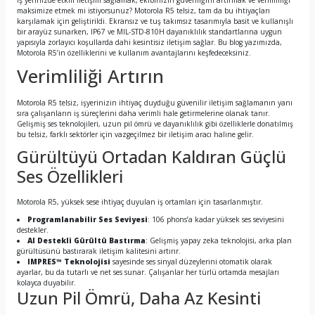
İş yerinizde etkili iletişim sağlamak, ekibinizin güvenliğini artırmak ve verimliliği
maksimize etmek mi istiyorsunuz? Motorola R5 telsiz, tam da bu ihtiyaçları
karşılamak için geliştirildi. Ekransız ve tuş takımsız tasarımıyla basit ve kullanışlı
bir arayüz sunarken, IP67 ve MIL-STD-810H dayanıklılık standartlarına uygun
yapısıyla zorlayıcı koşullarda dahi kesintisiz iletişim sağlar. Bu blog yazımızda,
Motorola R5’in özelliklerini ve kullanım avantajlarını keşfedeceksiniz.
Verimliliği Artırın
Motorola R5 telsiz, işyerinizin ihtiyaç duyduğu güvenilir iletişim sağlamanın yanı
sıra çalışanların iş süreçlerini daha verimli hale getirmelerine olanak tanır.
Gelişmiş ses teknolojileri, uzun pil ömrü ve dayanıklılık gibi özelliklerle donatılmış
bu telsiz, farklı sektörler için vazgeçilmez bir iletişim aracı haline gelir.
Gürültüyü Ortadan Kaldıran Güçlü
Ses Özellikleri
Motorola R5, yüksek sese ihtiyaç duyulan iş ortamları için tasarlanmıştır.
Programlanabilir Ses Seviyesi
: 106 phons’a kadar yüksek ses seviyesini
destekler.
AI Destekli Gürültü Bastırma
: Gelişmiş yapay zeka teknolojisi, arka plan
gürültüsünü bastırarak iletişim kalitesini artırır.
IMPRES™ Teknolojisi
sayesinde ses sinyal düzeylerini otomatik olarak
ayarlar, bu da tutarlı ve net ses sunar. Çalışanlar her türlü ortamda mesajları
kolayca duyabilir.
Uzun Pil Ömrü, Daha Az Kesinti