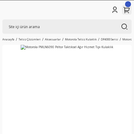
Anasayfa
Telsiz Çözümleri
Aksesuarlar
Motorola Telsiz Kulaklık
DP4000 Serisi
Motorola