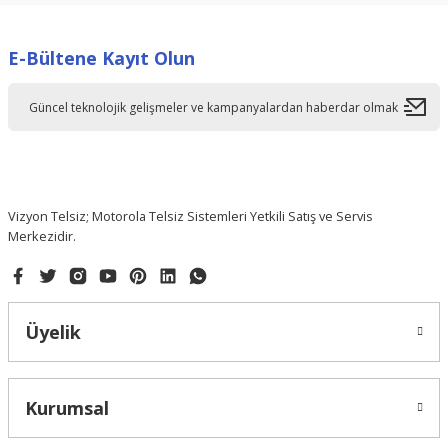
Görüş ve önerileriniz için teşekkür ederiz.
E-Bültene Kayıt Olun
Ürün resmi kalitesiz, bozuk veya görüntülenemiyor.
Ürün açıklamasında eksik bilgiler bulunuyor.
Ürün bilgilerinde hatalar bulunuyor.
Ürün fiyatı diğer sitelerden daha pahalı.
Bu ürüne benzer farklı alternatifler olmalı.
Vizyon Telsiz; Motorola Telsiz Sistemleri Yetkili Satış ve Servis
Merkezidir.
Gönder
Üyelik
Kurumsal