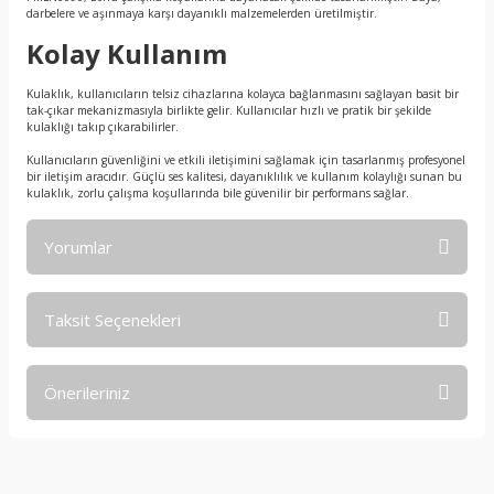
darbelere ve aşınmaya karşı dayanıklı malzemelerden üretilmiştir.
Kolay Kullanım
Kulaklık, kullanıcıların telsiz cihazlarına kolayca bağlanmasını sağlayan basit bir
tak-çıkar mekanizmasıyla birlikte gelir. Kullanıcılar hızlı ve pratik bir şekilde
kulaklığı takıp çıkarabilirler.
Kullanıcıların güvenliğini ve etkili iletişimini sağlamak için tasarlanmış profesyonel
bir iletişim aracıdır. Güçlü ses kalitesi, dayanıklılık ve kullanım kolaylığı sunan bu
kulaklık, zorlu çalışma koşullarında bile güvenilir bir performans sağlar.
Yorumlar
Taksit Seçenekleri
Bu ürüne ilk yorumu siz yapın!
Önerileriniz
Yorum Yaz
Bu ürünün fiyat bilgisi, resim, ürün açıklamalarında ve diğer
konularda yetersiz gördüğünüz noktaları öneri formunu
kullanarak tarafımıza iletebilirsiniz.