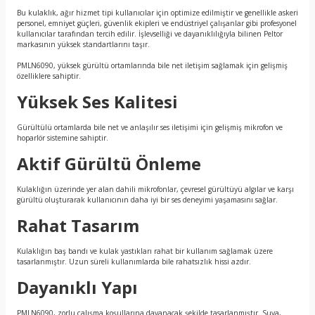
Bu kulaklık, ağır hizmet tipi kullanıcılar için optimize edilmiştir ve genellikle askeri
personel, emniyet güçleri, güvenlik ekipleri ve endüstriyel çalışanlar gibi profesyonel
kullanıcılar tarafından tercih edilir. İşlevselliği ve dayanıklılığıyla bilinen Peltor
markasının yüksek standartlarını taşır.
PMLN6090, yüksek gürültü ortamlarında bile net iletişim sağlamak için gelişmiş
özelliklere sahiptir.
Yüksek Ses Kalitesi
Gürültülü ortamlarda bile net ve anlaşılır ses iletişimi için gelişmiş mikrofon ve
hoparlör sistemine sahiptir.
Aktif Gürültü Önleme
Kulaklığın üzerinde yer alan dahili mikrofonlar, çevresel gürültüyü algılar ve karşı
gürültü oluşturarak kullanıcının daha iyi bir ses deneyimi yaşamasını sağlar.
Rahat Tasarım
Kulaklığın baş bandı ve kulak yastıkları rahat bir kullanım sağlamak üzere
tasarlanmıştır. Uzun süreli kullanımlarda bile rahatsızlık hissi azdır.
Dayanıklı Yapı
PMLN6090, zorlu çalışma koşullarına dayanacak şekilde tasarlanmıştır. Suya,