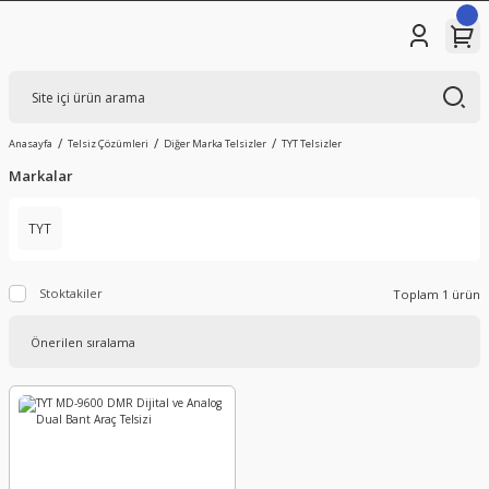
Anasayfa
Telsiz Çözümleri
Diğer Marka Telsizler
TYT Telsizler
Markalar
TYT
Stoktakiler
Toplam 1 ürün