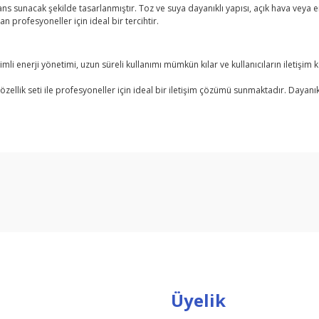
 sunacak şekilde tasarlanmıştır. Toz ve suya dayanıklı yapısı, açık hava veya end
an profesyoneller için ideal bir tercihtir.
li enerji yönetimi, uzun süreli kullanımı mümkün kılar ve kullanıcıların iletişim k
ellik seti ile profesyoneller için ideal bir iletişim çözümü sunmaktadır. Dayanıklı
arda yetersiz gördüğünüz noktaları öneri formunu kullanarak tarafımıza ilet
Bu ürüne ilk yorumu siz yapın!
Yorum Yaz
Üyelik