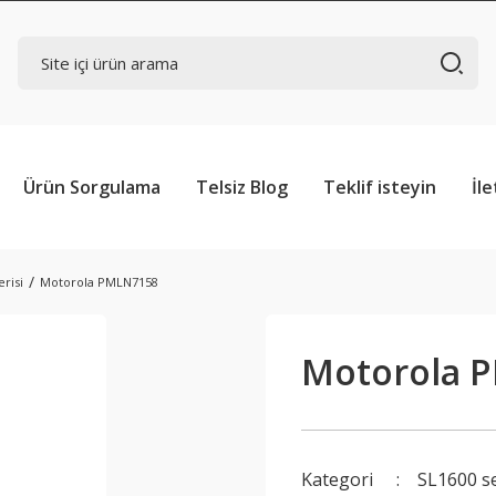
Ürün Sorgulama
Telsiz Blog
Teklif isteyin
İle
erisi
Motorola PMLN7158
Motorola 
Kategori
SL1600 se