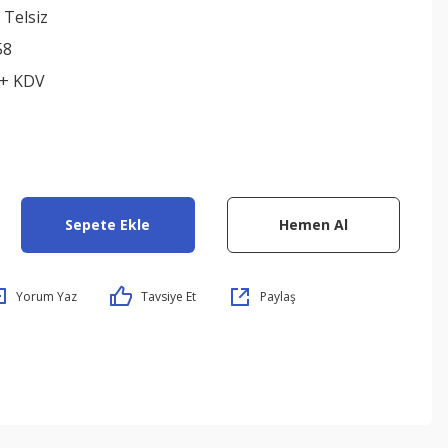
 Telsiz
58
 + KDV
Sepete Ekle
Hemen Al
Yorum Yaz
Tavsiye Et
Paylaş