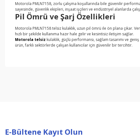
Motorola PMLN7158, zorlu çalışma koşullarında bile güvenilir performans
sayesinde, güvenlik ekipleri, inşaat işçileri ve endüstriyel alanlarda çalış
Pil Ömrü ve Şarj Özellikleri
Motorola PMLN7158 telsiz kulaklık, uzun pil ömrü ile ön plana çıkar. Verim
hızlı bir şekilde kullanıma hazır hale gelir ve kesintisiz iletişim sağlar.
Motorola telsiz
kulaklık, güçlü performansı, sağlam tasarımı ve geniş öz
ürün, farklı sektörlerde çalışan kullanıcılar için güvenilir bir tercihtir.
Bu ürünün fiyat bilgisi, resim, ürün açıklamalarında ve diğer konul
Görüş ve önerileriniz için teşekkür ederiz.
Ürün resmi kalitesiz, bozuk veya görüntülenemiyor.
Ürün açıklamasında eksik bilgiler bulunuyor.
Ürün bilgilerinde hatalar bulunuyor.
Ürün fiyatı diğer sitelerden daha pahalı.
Bu ürüne benzer farklı alternatifler olmalı.
E-Bültene Kayıt Olun