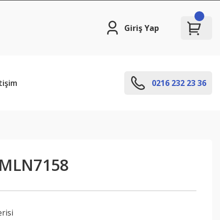
Giriş Yap
tişim
0216 232 23 36
PMLN7158
risi