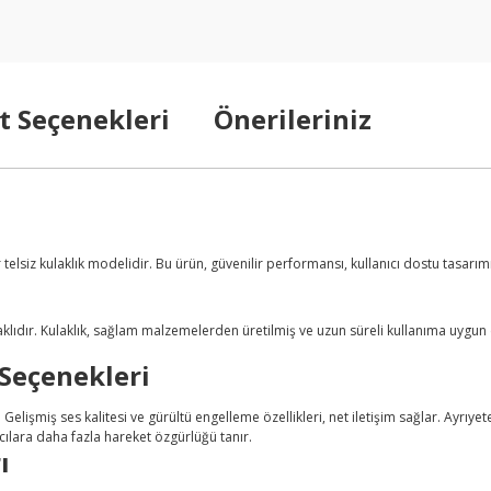
t Seçenekleri
Önerileriniz
elsiz kulaklık modelidir. Bu ürün, güvenilir performansı, kullanıcı dostu tasarımı 
klıdır. Kulaklık, sağlam malzemelerden üretilmiş ve uzun süreli kullanıma uygun e
 Seçenekleri
r. Gelişmiş ses kalitesi ve gürültü engelleme özellikleri, net iletişim sağlar. Ayrıye
cılara daha fazla hareket özgürlüğü tanır.
ı