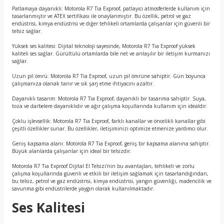
Patlamaya dayanıklı: Motorola R7 Tia Exproof, patlayıcı atmosferlerde kullanım için
tasarlanmıştır ve ATEX sertifikası ile onaylanmıştır. Bu özellik, petrol ve gaz
endüstrisi, kimya endüstrisi ve diğer tehlikeli ortamlarda çalışanlar için güvenli bir
telsiz sağlar.
Yüksek ses kalitesi: Dijital teknoloji sayesinde, Motorola R7 Tia Exproof yüksek
kaliteli ses sağlar. Gürültülü ortamlarda bile net ve anlaşılır bir iletişim kurmanızı
sağlar.
Uzun pil ömrü: Motorola R7 Tia Exproof, uzun pil ömrüne sahiptir. Gün boyunca
çalışmanıza olanak tanır ve sık şarj etme ihtiyacını azaltır.
Dayanıklı tasarım: Motorola R7 Tia Exproof, dayanıklı bir tasarıma sahiptir. Suya,
toza ve darbelere dayanıklıdır ve ağır çalışma koşullarında kullanım için idealdir.
Çoklu işlevsellik: Motorola R7 Tia Exproof, farklı kanallar ve öncelikli kanallar gibi
çeşitli özellikler sunar. Bu özellikler, iletişiminizi optimize etmenize yardımcı olur.
Geniş kapsama alanı: Motorola R7 Tia Exproof, geniş bir kapsama alanına sahiptir.
Büyük alanlarda çalışanlar için ideal bir telsizdir.
Motorola R7 Tia Exproof Dijital El Telsizi'nin bu avantajları, tehlikeli ve zorlu
çalışma koşullarında güvenli ve etkili bir iletişim sağlamak için tasarlandığından,
bu telsiz, petrol ve gaz endüstrisi, kimya endüstrisi, yangın güvenliği, madencilik ve
savunma gibi endüstrilerde yaygın olarak kullanılmaktadır.
Ses Kalitesi