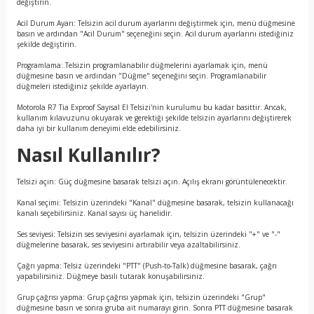
değiştirin.
Acil Durum Ayarı: Telsizin acil durum ayarlarını değiştirmek için, menü düğmesine
basın ve ardından "Acil Durum" seçeneğini seçin. Acil durum ayarlarını istediğiniz
şekilde değiştirin.
Programlama: Telsizin programlanabilir düğmelerini ayarlamak için, menü
düğmesine basın ve ardından "Düğme" seçeneğini seçin. Programlanabilir
düğmeleri istediğiniz şekilde ayarlayın.
Motorola R7 Tia Exproof Sayısal El Telsizi'nin kurulumu bu kadar basittir. Ancak,
kullanım kılavuzunu okuyarak ve gerektiği şekilde telsizin ayarlarını değiştirerek
daha iyi bir kullanım deneyimi elde edebilirsiniz.
Nasıl Kullanılır?
Telsizi açın: Güç düğmesine basarak telsizi açın. Açılış ekranı görüntülenecektir.
Kanal seçimi: Telsizin üzerindeki "Kanal" düğmesine basarak, telsizin kullanacağı
kanalı seçebilirsiniz. Kanal sayısı üç hanelidir.
Ses seviyesi: Telsizin ses seviyesini ayarlamak için, telsizin üzerindeki "+" ve "-"
düğmelerine basarak, ses seviyesini artırabilir veya azaltabilirsiniz.
Çağrı yapma: Telsiz üzerindeki "PTT" (Push-to-Talk) düğmesine basarak, çağrı
yapabilirsiniz. Düğmeye basılı tutarak konuşabilirsiniz.
Grup çağrısı yapma: Grup çağrısı yapmak için, telsizin üzerindeki "Grup"
düğmesine basın ve sonra gruba ait numarayı girin. Sonra PTT düğmesine basarak