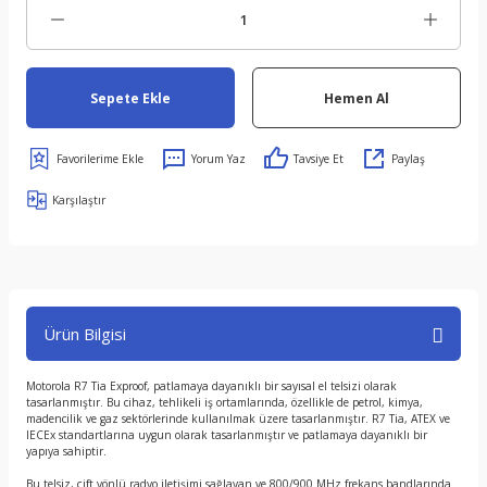
Sepete Ekle
Hemen Al
Yorum Yaz
Tavsiye Et
Paylaş
Karşılaştır
Ürün Bilgisi
Motorola R7 Tia Exproof, patlamaya dayanıklı bir sayısal el telsizi olarak
tasarlanmıştır. Bu cihaz, tehlikeli iş ortamlarında, özellikle de petrol, kimya,
madencilik ve gaz sektörlerinde kullanılmak üzere tasarlanmıştır. R7 Tia, ATEX ve
IECEx standartlarına uygun olarak tasarlanmıştır ve patlamaya dayanıklı bir
yapıya sahiptir.
Bu telsiz, çift yönlü radyo iletişimi sağlayan ve 800/900 MHz frekans bandlarında