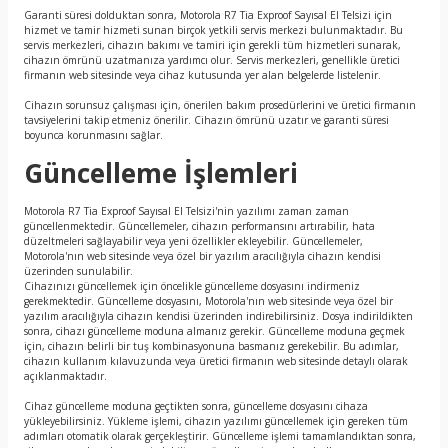
Garanti süresi dolduktan sonra, Motorola R7 Tia Exproof Sayısal El Telsizi için
hizmet ve tamir hizmeti sunan birçok yetkili servis merkezi bulunmaktadır. Bu
servis merkezleri, cihazın bakımı ve tamiri için gerekli tüm hizmetleri sunarak,
cihazın ömrünü uzatmanıza yardımcı olur. Servis merkezleri, genellikle üretici
firmanın web sitesinde veya cihaz kutusunda yer alan belgelerde listelenir.
Cihazın sorunsuz çalışması için, önerilen bakım prosedürlerini ve üretici firmanın
tavsiyelerini takip etmeniz önerilir. Cihazın ömrünü uzatır ve garanti süresi
boyunca korunmasını sağlar.
Güncelleme İşlemleri
Motorola R7 Tia Exproof Sayısal El Telsizi'nin yazılımı zaman zaman
güncellenmektedir. Güncellemeler, cihazın performansını artırabilir, hata
düzeltmeleri sağlayabilir veya yeni özellikler ekleyebilir. Güncellemeler,
Motorola'nın web sitesinde veya özel bir yazılım aracılığıyla cihazın kendisi
üzerinden sunulabilir.
Cihazınızı güncellemek için öncelikle güncelleme dosyasını indirmeniz
gerekmektedir. Güncelleme dosyasını, Motorola'nın web sitesinde veya özel bir
yazılım aracılığıyla cihazın kendisi üzerinden indirebilirsiniz. Dosya indirildikten
sonra, cihazı güncelleme moduna almanız gerekir. Güncelleme moduna geçmek
için, cihazın belirli bir tuş kombinasyonuna basmanız gerekebilir. Bu adımlar,
cihazın kullanım kılavuzunda veya üretici firmanın web sitesinde detaylı olarak
açıklanmaktadır.
Cihaz güncelleme moduna geçtikten sonra, güncelleme dosyasını cihaza
yükleyebilirsiniz. Yükleme işlemi, cihazın yazılımı güncellemek için gereken tüm
adımları otomatik olarak gerçekleştirir. Güncelleme işlemi tamamlandıktan sonra,