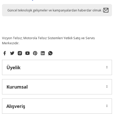
Ürün açıklamasında eksik bilgiler bulunuyor.
Ürün bilgilerinde hatalar bulunuyor.
Ürün fiyatı diğer sitelerden daha pahalı.
Bu ürüne benzer farklı alternatifler olmalı.
Vizyon Telsiz; Motorola Telsiz Sistemleri Yetkili Satış ve Servis
Merkezidir.
Gönder
Üyelik
Kurumsal
Alışveriş