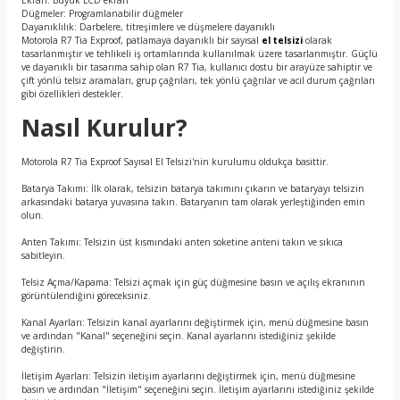
Ekran: Büyük LCD ekran
Düğmeler: Programlanabilir düğmeler
Dayanıklılık: Darbelere, titreşimlere ve düşmelere dayanıklı
Motorola R7 Tia Exproof, patlamaya dayanıklı bir sayısal
el telsizi
olarak
tasarlanmıştır ve tehlikeli iş ortamlarında kullanılmak üzere tasarlanmıştır. Güçlü
ve dayanıklı bir tasarıma sahip olan R7 Tia, kullanıcı dostu bir arayüze sahiptir ve
çift yönlü telsiz aramaları, grup çağrıları, tek yönlü çağrılar ve acil durum çağrıları
gibi özellikleri destekler.
Nasıl Kurulur?
Motorola R7 Tia Exproof Sayısal El Telsizi'nin kurulumu oldukça basittir.
Batarya Takımı: İlk olarak, telsizin batarya takımını çıkarın ve bataryayı telsizin
arkasındaki batarya yuvasına takın. Bataryanın tam olarak yerleştiğinden emin
olun.
Anten Takımı: Telsizin üst kısmındaki anten soketine anteni takın ve sıkıca
sabitleyin.
Telsiz Açma/Kapama: Telsizi açmak için güç düğmesine basın ve açılış ekranının
görüntülendiğini göreceksiniz.
Kanal Ayarları: Telsizin kanal ayarlarını değiştirmek için, menü düğmesine basın
ve ardından "Kanal" seçeneğini seçin. Kanal ayarlarını istediğiniz şekilde
değiştirin.
İletişim Ayarları: Telsizin iletişim ayarlarını değiştirmek için, menü düğmesine
basın ve ardından "İletişim" seçeneğini seçin. İletişim ayarlarını istediğiniz şekilde