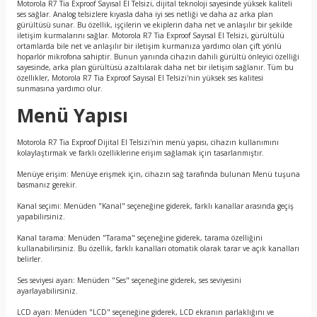
Motorola R7 Tia Exproof Sayısal El Telsizi, dijital teknoloji sayesinde yüksek kaliteli
ses sağlar. Analog telsizlere kıyasla daha iyi ses netliği ve daha az arka plan
gürültüsü sunar. Bu özellik, işçilerin ve ekiplerin daha net ve anlaşılır bir şekilde
iletişim kurmalarını sağlar. Motorola R7 Tia Exproof Sayısal El Telsizi, gürültülü
ortamlarda bile net ve anlaşılır bir iletişim kurmanıza yardımcı olan çift yönlü
hoparlör mikrofona sahiptir. Bunun yanında cihazın dahili gürültü önleyici özelliği
sayesinde, arka plan gürültüsü azaltılarak daha net bir iletişim sağlanır. Tüm bu
özellikler, Motorola R7 Tia Exproof Sayısal El Telsizi'nin yüksek ses kalitesi
sunmasına yardımcı olur.
Menü Yapısı
Motorola R7 Tia Exproof Dijital El Telsizi'nin menü yapısı, cihazın kullanımını
kolaylaştırmak ve farklı özelliklerine erişim sağlamak için tasarlanmıştır.
Menüye erişim: Menüye erişmek için, cihazın sağ tarafında bulunan Menü tuşuna
basmanız gerekir.
Kanal seçimi: Menüden "Kanal" seçeneğine giderek, farklı kanallar arasında geçiş
yapabilirsiniz.
Kanal tarama: Menüden "Tarama" seçeneğine giderek, tarama özelliğini
kullanabilirsiniz. Bu özellik, farklı kanalları otomatik olarak tarar ve açık kanalları
belirler.
Ses seviyesi ayarı: Menüden "Ses" seçeneğine giderek, ses seviyesini
ayarlayabilirsiniz.
LCD ayarı: Menüden "LCD" seçeneğine giderek, LCD ekranın parlaklığını ve