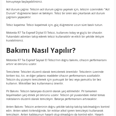
konuşmaya başlayabilirsiniz.
Acil durum çağrısı: Telsizin acil durum çağrısı yapmak için, telsizin üzerindeki "Acil
Durum" düğmesine basın ve bekleyin. Telsiz bir siren sesi çıkartarak acil durum
çağrısını yapacaktır.
Telsiz kapatma: Telsizi kapatmak için, güç düğmesine uzun süre basılı tutun.
Motorola R7 Tia Exproof Dijital El Telsizi, kullanımı kolay ve güçlü bir cihazdır.
Yukarıdaki adımları takip ederek telsizi kullanabilir ve etkili bir şekilde iletişim
kurabilirsiniz.
Bakımı Nasıl Yapılır?
Motorola R7 Tia Exproof Sayısal El Telsizi'nin doğru bakımı, cihazın performansını
artırır ve ömrünü uzatır.
Temizleme: Telsizleri düzenli olarak temizlemek önemlidir. Telsizlerin üzerinde
biriken toz, kir, ve diğer yabancı maddeler cihazın performansını azaltabilir.
Telsizin dış yüzeyini temizlemek için yumuşak bir bez veya pamuklu bir bez
kullanın. Mikrofiber bez kullanmanız önerilir.
Pil Bakımı: Telsizin bataryası düzenli olarak şarj edilmelidir. Pil tamamen
boşalmadan şarj etmek pil ömrünü uzatır. Telsizin pil yuvasındaki metal temas
noktalarını düzenli olarak temizleyin. Batarya performansını artıracaktır.
Anten Bakımı: Telsizin anteninin doğru şekilde takılıp takılıp takılmadığını kontrol
edin. Anten soketi kirlendiğinde, bir miktar alkol içeren temizleyici kullanarak
temizleyin. Anten kablosunun hasarlı olup olmadığını da kontrol edin. Hasarlı