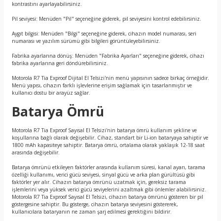
kontrastını ayarlayabilirsiniz.
Pil seviyesi: Menüden "Pil" seçeneğine giderek, pil seviyesini kontrol edebilirsiniz.
Aygıt bilgisi: Menüden "Bilgi" seçeneğine giderek, cihazın model numarası, seri
numarası ve yazılım sürümü gibi bilgileri görüntüleyebilirsiniz.
Fabrika ayarlarına dönüş: Menüden "Fabrika Ayarları" seçeneğine giderek, cihazı
fabrika ayarlarına geri döndürebilirsiniz.
Motorola R7 Tia Exproof Dijital El Telsizi'nin menü yapısının sadece birkaç örneğidir.
Menü yapısı, cihazın farklı işlevlerine erişim sağlamak için tasarlanmıştır ve
kullanıcı dostu bir arayüz sağlar.
Batarya Ömrü
Motorola R7 Tia Exproof Sayısal El Telsizi'nin batarya ömrü kullanım şekline ve
koşullarına bağlı olarak değişebilir. Cihaz, standart bir Li-ion bataryaya sahiptir ve
1800 mAh kapasiteye sahiptir. Batarya ömrü, ortalama olarak yaklaşık 12-18 saat
arasında değişebilir.
Batarya ömrünü etkileyen faktörler arasında kullanım süresi, kanal ayarı, tarama
özelliği kullanımı, verici gücü seviyesi, sinyal gücü ve arka plan gürültüsü gibi
faktörler yer alır. Cihazın batarya ömrünü uzatmak için, gereksiz tarama
işlemlerini veya yüksek verici gücü seviyelerini azaltmak gibi önlemler alabilirsiniz.
Motorola R7 Tia Exproof Sayısal El Telsizi, cihazın batarya ömrünü gösteren bir pil
göstergesine sahiptir. Bu gösterge, cihazın batarya seviyesini göstererek,
kullanıcılara bataryanın ne zaman şarj edilmesi gerektiğini bildirir.