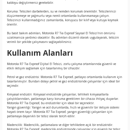
kabloyu değiştirmeniz gerekebilir.
Koruma: Telsizleri darbelerden, su ve nemden korumak önemlidir. Telsizlerinizi
düşürmemeye ve yağmurlu veya nemli ortamlarda kullanmamaya çalışın.
Telsizinizi kullanmadığınız zamanlarda, koruyucu bir kılıf veya kutuya koymak
önerilir.
Bu basit bakım adımları, Motorola R7 Tia Exproof Sayısal El Telsizi'nin ömrünü
uzatmanıza yardımcı olacaktır. Bu adımları düzenli olarak uygulayarak, telsizin
verimli bir şekilde çalışmasını sağlayabilirsiniz.
Kullanım Alanları
Motorola R7 Tia Exproof Dijital El Telsizi, zorlu çalışma ortamlarında güvenli ve
etkili iletişim sağlamak için tasarlanmış bir cihazdır.
Petrol ve gaz endüstrisi: Motorola R7 Tia Exproof, patlayıcı ortamlarda kullanım için
tasarlanmıştır. Bundan dolayı petrol ve gaz endüstrisinde çalışanlar için ideal bir
seçimdir.
Kimyasal endüstri: Kimyasal endüstride çalışanlar, tehlikeli kimyasallarla
çalıştıklarından, patlamaya karşı koruma gerektiren bir cihaza ihtiyaç duyarlar.
Motorola R7 Tia Exproof, bu endüstriler için ideal bir seçenektir.
Yangın güvenliği: Yangın ve acil durumlarda, hızlı ve güvenilir bir iletişim sistemi
hayati önem taşır. Motorola R7 Tia Exproof, yangın güvenliği çalışanları için
patlamaya dayanıklı bir telsiz olarak tercih edilir.
Madencilik: Madencilik, patlamalara ve diğer tehlikelere açık bir endüstridir.
Motorola R7 Tia Exproof, madencilik endüstrisinde çalışanlar için güvenli bir telsiz