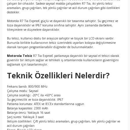
çalışan bir cihazdır. Sadece sayısal modda çalışabilen R7 Tia, iki yönlü telsiz
aramaları, grup çağrıları, tek yönlü çağrılar ve acil durum çağrıları gibi özellikleri
destekler.
Motorola R7 Tia Exproof, güçlü ve dayanıklı bir tasarıma sahiptir. Su geçirmez ve
toza dayanıklıdır ve IP67 koruma sınıfına sahiptir. Aynı zamanda darbelere,
titreşimlere ve düşmelere dayanıklıdır.
Bu telsiz, kullanıcı dostu bir arayüze sahiptir ve büyük bir LCD ekranı vardır.
Bununla birlikte kullanıcının telsiz üzerindeki ayarları kolayca değiştirmesine
olanak tanıyan programlanabilir düğmeler de bulunmaktadır.
Motorola Telsiz
R7 Tia Exproof, patlamaya dayanıklı bir sayısal el telsizi olarak
güvenilir bir iletişim sağlar ve tehlikeli iş ortamlarında kullanıcıların güvenliğini
sağlamak için tasarlanmıştır.
Teknik Özellikleri Nelerdir?
Frekans bandı: 800/900 MHz
Çalışma modu: Sayısal
Çalışma sıcaklığı: -20°C ila +60°C arası
Su geçirmezlik ve toza dayanıklılık: IP67
Patlama koruması: ATEX ve IECEx standartlarına uygun
Batarya kapasitesi: 2300 mAh
Batarya ömrü: Yaklaşık 16 saat
Şarj süresi: Yaklaşık 3 saat
İletişim özellikleri: Çift yönlü telsiz aramaları, grup çağrıları, tek yönlü çağrılar ve
acil durum çağrıları