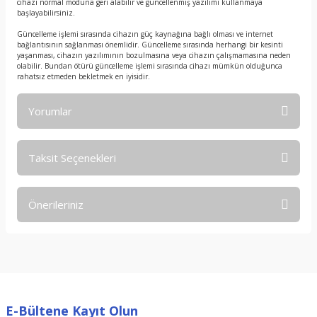
cihazı normal moduna geri alabilir ve güncellenmiş yazılımı kullanmaya
başlayabilirsiniz.
Güncelleme işlemi sırasında cihazın güç kaynağına bağlı olması ve internet
bağlantısının sağlanması önemlidir. Güncelleme sırasında herhangi bir kesinti
yaşanması, cihazın yazılımının bozulmasına veya cihazın çalışmamasına neden
olabilir. Bundan ötürü güncelleme işlemi sırasında cihazı mümkün olduğunca
rahatsız etmeden bekletmek en iyisidir.
Yorumlar
Taksit Seçenekleri
Bu ürüne ilk yorumu siz yapın!
Önerileriniz
Yorum Yaz
Bu ürünün fiyat bilgisi, resim, ürün açıklamalarında ve diğer
konularda yetersiz gördüğünüz noktaları öneri formunu
kullanarak tarafımıza iletebilirsiniz.
Görüş ve önerileriniz için teşekkür ederiz.
E-Bültene Kayıt Olun
Ürün resmi kalitesiz, bozuk veya görüntülenemiyor.