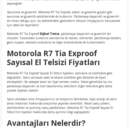
seçeneğidir.
Savunma ve güvenlik: Motorola R7 Tia Exproof, askeri ve güvenlik güçleri gibi
savunma ve güvenlik sektörlerinde de kullanılır. Patlamaya dayanıklı ve güvenilir
bir cihaz olduğu için, bu sektörlerdeki görevlilerin iletişim ihtiyaçlarını karşılamak
için ideal bir seçenektir.
Motorola R7 Tia Exproof
Dijital Telsiz
, patlamaya dayanıklı ve güvenilir bir
cihazdır. Yukarıdaki kullanım alanlarına ek olarak, rafineriler, petrokimya tesisleri,
gemi inşaatı, otomotiv endüstrisi ve diğer endüstrilerde de kullanılabilir.
Motorola R7 Tia Exproof
Sayısal El Telsizi Fiyatları
Motorola R7 Tia Exproof Sayısal El Telsizi fiyatları, satıcılara ve özelliklere göre
değişebilir. Satın alınacak adet ve ekstra özellikler gibi faktörler de fiyatı
etkileyebilir. Bu sebeple kesin bir fiyat vermek zordur. Fakat genellikle bu tür
patlamaya dayanıklı ve özel tasarlanmış telsizlerin diğer telsizlere göre daha
yüksek fiyatları olabilir.
Satın almadan önce ihtiyaçlarınızı ve bütçenizi belirlemek, fiyat aralığı ve satın
alma imkanları hakkında araştırma yapmak önemlidir. Resmi satış siteleri,
distribütörler ve çevrimiçi satış platformları, Motorola R7 Tia Exproof Sayısal El
Telsizi'nin fiyatları hakkında daha ayrıntılı bilgi sağlayabilir.
Avantajları Nelerdir?