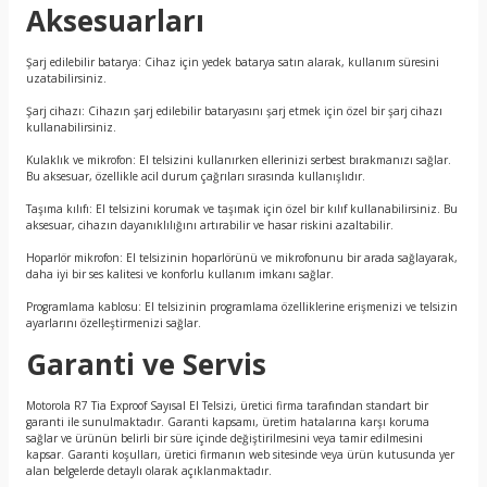
Aksesuarları
Şarj edilebilir batarya: Cihaz için yedek batarya satın alarak, kullanım süresini
uzatabilirsiniz.
Şarj cihazı: Cihazın şarj edilebilir bataryasını şarj etmek için özel bir şarj cihazı
kullanabilirsiniz.
Kulaklık ve mikrofon: El telsizini kullanırken ellerinizi serbest bırakmanızı sağlar.
Bu aksesuar, özellikle acil durum çağrıları sırasında kullanışlıdır.
Taşıma kılıfı: El telsizini korumak ve taşımak için özel bir kılıf kullanabilirsiniz. Bu
aksesuar, cihazın dayanıklılığını artırabilir ve hasar riskini azaltabilir.
Hoparlör mikrofon: El telsizinin hoparlörünü ve mikrofonunu bir arada sağlayarak,
daha iyi bir ses kalitesi ve konforlu kullanım imkanı sağlar.
Programlama kablosu: El telsizinin programlama özelliklerine erişmenizi ve telsizin
ayarlarını özelleştirmenizi sağlar.
Garanti ve Servis
Motorola R7 Tia Exproof Sayısal El Telsizi, üretici firma tarafından standart bir
garanti ile sunulmaktadır. Garanti kapsamı, üretim hatalarına karşı koruma
sağlar ve ürünün belirli bir süre içinde değiştirilmesini veya tamir edilmesini
kapsar. Garanti koşulları, üretici firmanın web sitesinde veya ürün kutusunda yer
alan belgelerde detaylı olarak açıklanmaktadır.