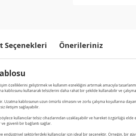
t Seçenekleri
Önerileriniz
ablosu
etişim özelliklerini geliştirmek ve kullanım esnekliğini artırmak amacıyla tasarlanm
a kablosunu kullanarak telsizlerini daha rahat bir şekilde kullanabilir ve çalışma 
hiptir. Uzatma kablosunun uzun ömürlü olmasını ve zorlu çalışma koşullarına da
siz iletişim sağlayabilir.
ylece kullanıcılar telsiz cihazlarından uzaklaşabilir ve hareket özgürlüğü elde ed
 ve güvenli bir bağlantı sağlar.
e endüstriyel sektörlerdeki kullanıcılar için ideal bir seçenektir. Örneğin, bir g