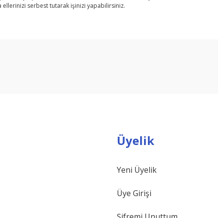
ellerinizi serbest tutarak işinizi yapabilirsiniz.
arda yetersiz gördüğünüz noktaları öneri formunu kullanarak tarafımıza ilet
Bu ürüne ilk yorumu siz yapın!
Yorum Yaz
Üyelik
Yeni Üyelik
Gönder
Üye Girişi
Şifremi Unuttum