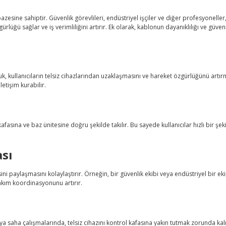
zesine sahiptir. Güvenlik görevlileri, endüstriyel işçiler ve diğer profesyoneller
rlüğü sağlar ve iş verimliliğini artırır. Ek olarak, kablonun dayanıklılığı ve güvenil
k, kullanıcıların telsiz cihazlarından uzaklaşmasını ve hareket özgürlüğünü artırma
etişim kurabilir.
l kafasına ve baz ünitesine doğru şekilde takılır. Bu sayede kullanıcılar hızlı bir şe
ası
ini paylaşmasını kolaylaştırır. Örneğin, bir güvenlik ekibi veya endüstriyel bir ek
e takım koordinasyonunu artırır.
 veya saha çalışmalarında, telsiz cihazını kontrol kafasına yakın tutmak zorunda 