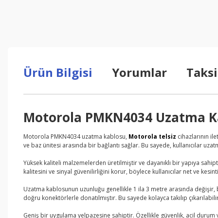
Ürün Bilgisi
Yorumlar
Taksi
Motorola PMKN4034 Uzatma K
Motorola PMKN4034 uzatma kablosu,
Motorola telsiz
cihazlarının il
ve baz ünitesi arasında bir bağlantı sağlar. Bu sayede, kullanıcılar uzatm
Yüksek kaliteli malzemelerden üretilmiştir ve dayanıklı bir yapıya sa
kalitesini ve sinyal güvenilirliğini korur, böylece kullanıcılar net ve kesinti
Uzatma kablosunun uzunluğu genellikle 1 ila 3 metre arasında değişir, bö
doğru konektörlerle donatılmıştır. Bu sayede kolayca takılıp çıkarılabilir
Geniş bir uygulama yelpazesine sahiptir. Özellikle güvenlik, acil durum v