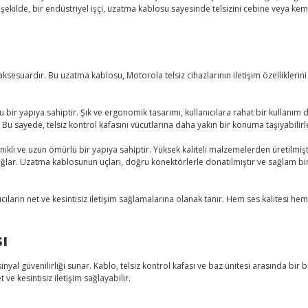
 şekilde, bir endüstriyel işçi, uzatma kablosu sayesinde telsizini cebine veya keme
ksesuardır. Bu uzatma kablosu, Motorola telsiz cihazlarının iletişim özelliklerini
ir yapıya sahiptir. Şık ve ergonomik tasarımı, kullanıcılara rahat bir kullanım 
Bu sayede, telsiz kontrol kafasını vücutlarına daha yakın bir konuma taşıyabilirler
 ve uzun ömürlü bir yapıya sahiptir. Yüksek kaliteli malzemelerden üretilmişti
 sağlar. Uzatma kablosunun uçları, doğru konektörlerle donatılmıştır ve sağlam bir 
cıların net ve kesintisiz iletişim sağlamalarına olanak tanır. Hem ses kalitesi he
sı
nyal güvenilirliği sunar. Kablo, telsiz kontrol kafası ve baz ünitesi arasında bir ba
t ve kesintisiz iletişim sağlayabilir.