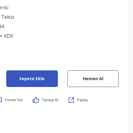
risi
 Telsiz
34
 + KDV
Sepete Ekle
Hemen Al
Yorum Yaz
Tavsiye Et
Paylaş