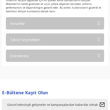
Güvenilir iletişim sağlamak için en yüksek kalite standartlarını karşılar.
Motorola'nın kalite güvencesi ve uzun yıllara dayanan tecrübesi, antenin
performansını ve dayanıklılığını garanti eder. Bu anten, kullanıcıların güvenle ve
kesintisiz iletişim kurmasına olanak tanır.
Yorumlar
Taksit Seçenekleri
Bu ürüne ilk yorumu siz yapın!
Önerileriniz
Yorum Yaz
Bu ürünün fiyat bilgisi, resim, ürün açıklamalarında ve diğer
konularda yetersiz gördüğünüz noktaları öneri formunu
kullanarak tarafımıza iletebilirsiniz.
Görüş ve önerileriniz için teşekkür ederiz.
E-Bültene Kayıt Olun
Ürün resmi kalitesiz, bozuk veya görüntülenemiyor.
Ürün açıklamasında eksik bilgiler bulunuyor.
Ürün bilgilerinde hatalar bulunuyor.