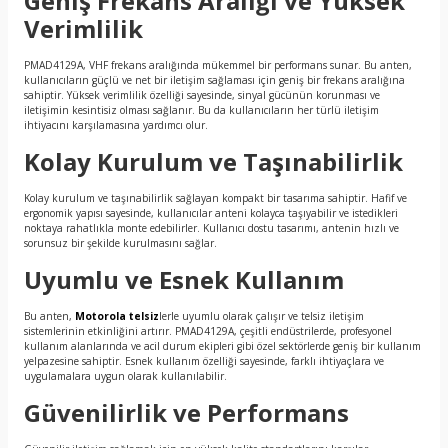
Geniş Frekans Aralığı ve Yüksek
Verimlilik
PMAD4129A, VHF frekans aralığında mükemmel bir performans sunar. Bu anten,
kullanıcıların güçlü ve net bir iletişim sağlaması için geniş bir frekans aralığına
sahiptir. Yüksek verimlilik özelliği sayesinde, sinyal gücünün korunması ve
iletişimin kesintisiz olması sağlanır. Bu da kullanıcıların her türlü iletişim
ihtiyacını karşılamasına yardımcı olur.
Kolay Kurulum ve Taşınabilirlik
Kolay kurulum ve taşınabilirlik sağlayan kompakt bir tasarıma sahiptir. Hafif ve
ergonomik yapısı sayesinde, kullanıcılar anteni kolayca taşıyabilir ve istedikleri
noktaya rahatlıkla monte edebilirler. Kullanıcı dostu tasarımı, antenin hızlı ve
sorunsuz bir şekilde kurulmasını sağlar.
Uyumlu ve Esnek Kullanım
Bu anten,
Motorola telsiz
lerle uyumlu olarak çalışır ve telsiz iletişim
sistemlerinin etkinliğini artırır. PMAD4129A, çeşitli endüstrilerde, profesyonel
kullanım alanlarında ve acil durum ekipleri gibi özel sektörlerde geniş bir kullanım
yelpazesine sahiptir. Esnek kullanım özelliği sayesinde, farklı ihtiyaçlara ve
uygulamalara uygun olarak kullanılabilir.
Güvenilirlik ve Performans