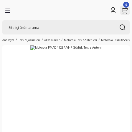
0
Geri Dön
mleri
sizleri
Anasayfa
Telsiz Çözümleri
Aksesuarlar
Motorola Telsiz Antenleri
Motorola DP4000 Serisi 
elsizi
sizler
ojileri
i Sistemleri