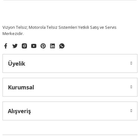
Ürün fiyatı diğer sitelerden daha pahalı.
Bu ürüne benzer farklı alternatifler olmalı.
Vizyon Telsiz; Motorola Telsiz Sistemleri Yetkili Satış ve Servis
Merkezidir.
Gönder
Üyelik
Kurumsal
Alışveriş