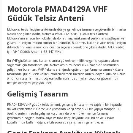
Motorola PMAD4129A VHF
Güdük Telsiz Anteni
Motorola, telsiz iletişim sektöründe dünya genelinde tanınan ve güvenilir bir marka
olarak öne çıkmaktadır. Motorola PMAD4129A VHF güdük telsiz anteni,
Motorola'nın en son teknolojileriyle donatılmış, mükemmel performans sağlayan ve
güvenilir iletişim imkanı sunan bir üründür. Bu anten, kullanıcıların telsiz iletişim
ihtiyaçlarını karşılamak için ideal bir seçenek olarak öne çıkmaktadır. ATEX Radyo
için VHF Güdük Anteni (136-147 MHz.)
Bu VHF güdük anten, kullanıcılarına yüksek verimlilik ve geniş kapsama alanı
sağlamak için tasarlanmıştır. Motorola'nın mühendislik uzmanları tarafından
geliştirilen bu anten, VHF frekans aralığında optimum performansı sunmak üzere
tasarlanmıştır. Yüksek kaliteli malzemelerden üretilen anten, dayanıklılık ve uzun
ömür için tasarlanmıştır, böylece kullanıcılar uzun yıllar boyunca güvenilir bir
iletişim deneyimi yaşayabilirler.
Gelişmiş Tasarım
PMAD4129A VHF güdük telsiz anteni, gelişmiş bir tasarım ve sağlam bir inşaatla
dikkat çekmektedir. Darbe ve aşınmalara karşı dayanıklı bir yapıya sahiptir. Bu
özellik, antenin zorlu çalışma koşullarında bile mükemmel performans
göstermesini sağlar. Ayrıca, suya ve toza karşı dayanıklıdır, bu da açık hava
koşullarında kullanıldığında bile sorunsuz çalışmasını garanti eder.