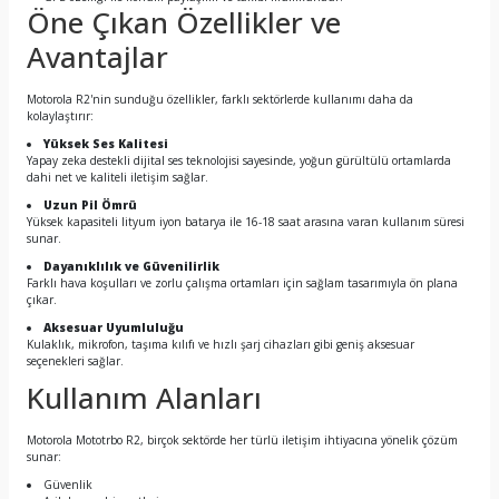
Öne Çıkan Özellikler ve
Avantajlar
Motorola R2'nin sunduğu özellikler, farklı sektörlerde kullanımı daha da
kolaylaştırır:
Yüksek Ses Kalitesi
Yapay zeka destekli dijital ses teknolojisi sayesinde, yoğun gürültülü ortamlarda
dahi net ve kaliteli iletişim sağlar.
Uzun Pil Ömrü
Yüksek kapasiteli lityum iyon batarya ile 16-18 saat arasına varan kullanım süresi
sunar.
Dayanıklılık ve Güvenilirlik
Farklı hava koşulları ve zorlu çalışma ortamları için sağlam tasarımıyla ön plana
çıkar.
Aksesuar Uyumluluğu
Kulaklık, mikrofon, taşıma kılıfı ve hızlı şarj cihazları gibi geniş aksesuar
seçenekleri sağlar.
Kullanım Alanları
Motorola Mototrbo R2, birçok sektörde her türlü iletişim ihtiyacına yönelik çözüm
sunar:
Güvenlik