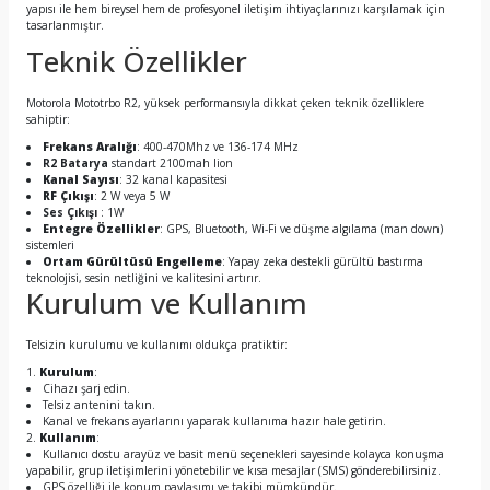
yapısı ile hem bireysel hem de profesyonel iletişim ihtiyaçlarınızı karşılamak için
tasarlanmıştır.
Teknik Özellikler
Motorola Mototrbo R2, yüksek performansıyla dikkat çeken teknik özelliklere
sahiptir:
Frekans Aralığı
: 400-470Mhz ve 136-174 MHz
R2 Batarya
standart 2100mah lion
Kanal Sayısı
: 32 kanal kapasitesi
RF Çıkışı
: 2 W veya 5 W
Ses Çıkışı
: 1W
Entegre Özellikler
: GPS, Bluetooth, Wi-Fi ve düşme algılama (man down)
sistemleri
Ortam Gürültüsü Engelleme
: Yapay zeka destekli gürültü bastırma
teknolojisi, sesin netliğini ve kalitesini artırır.
Kurulum ve Kullanım
Telsizin kurulumu ve kullanımı oldukça pratiktir:
Kurulum
:
Cihazı şarj edin.
Telsiz antenini takın.
Kanal ve frekans ayarlarını yaparak kullanıma hazır hale getirin.
Kullanım
:
Kullanıcı dostu arayüz ve basit menü seçenekleri sayesinde kolayca konuşma
yapabilir, grup iletişimlerini yönetebilir ve kısa mesajlar (SMS) gönderebilirsiniz.
GPS özelliği ile konum paylaşımı ve takibi mümkündür.