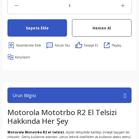
Sepete Ekle
Hemen Al
Yorum Yaz
Tavsiye Et
Paylaş
Karşılaştır
Ürün Bilgisi
Motorola Mototrbo R2 El Telsizi
Hakkında Her Şey
Motorola Mototrbo R2 el telsizi
, dijital iletişimde kaliteyi zirveye taşıyan bir
cihazdır. Geniş kullanım alanları, üstün teknik özellikleri ve kullanıcı dostu menü