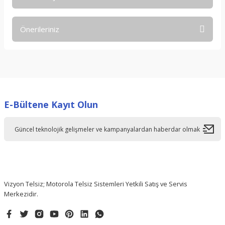
Bu ürüne ilk yorumu siz yapın!
Önerileriniz
Yorum Yaz
Bu ürünün fiyat bilgisi, resim, ürün açıklamalarında ve diğer
konularda yetersiz gördüğünüz noktaları öneri formunu
kullanarak tarafımıza iletebilirsiniz.
Görüş ve önerileriniz için teşekkür ederiz.
E-Bültene Kayıt Olun
Ürün resmi kalitesiz, bozuk veya görüntülenemiyor.
Ürün açıklamasında eksik bilgiler bulunuyor.
Ürün bilgilerinde hatalar bulunuyor.
Ürün fiyatı diğer sitelerden daha pahalı.
Bu ürüne benzer farklı alternatifler olmalı.
Vizyon Telsiz; Motorola Telsiz Sistemleri Yetkili Satış ve Servis
Merkezidir.