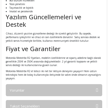
Acil durum hizmetleri
Tesis yönetimi
Taşımacılık ve lojistik
İmalat ve perakende
Yazılım Güncellemeleri ve
Destek
Cihaz, düzenli yazılım güncelleme desteği ile sürekli geliştirilir. Bu sayede,
performans iyileştirilir ve cihaz en son özelliklerle donatılır. Satış sonrası destek ve
yetkili servis hizmetiyle birlikte, kullanıcı memnuniyeti öncelikli tutulur.
Fiyat ve Garantiler
Motorola Mototrbo R2 fiyatları, modelin özelliklerine ve sipariş adedine bağlı olarak
genellikle 250€ ve 350€ arasında değişmektedir. 2 yıl garanti kapsamı ve yetkili
servis desteği ile kullanıcılarına güven sunar.
Motorola Mototrbo R2 el telsizi ile net bir iletişim deneyimi yaşayın! Hem üstün
teknolojisi hem de kolay kullanımıyla iletişimde bir adım önde olmanın ayrıcalığını
yaşayın.
Yorumlar
Taksit Seçenekleri