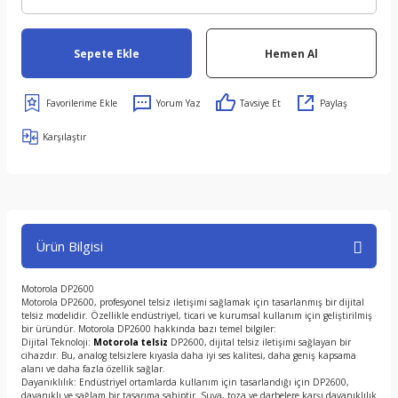
Sepete Ekle
Hemen Al
Yorum Yaz
Tavsiye Et
Paylaş
Karşılaştır
Ürün Bilgisi
Motorola DP2600
Motorola DP2600, profesyonel telsiz iletişimi sağlamak için tasarlanmış bir dijital
telsiz modelidir. Özellikle endüstriyel, ticari ve kurumsal kullanım için geliştirilmiş
bir üründür. Motorola DP2600 hakkında bazı temel bilgiler:
Dijital Teknoloji:
Motorola telsiz
DP2600, dijital telsiz iletişimi sağlayan bir
cihazdır. Bu, analog telsizlere kıyasla daha iyi ses kalitesi, daha geniş kapsama
alanı ve daha fazla özellik sağlar.
Dayanıklılık: Endüstriyel ortamlarda kullanım için tasarlandığı için DP2600,
dayanıklı ve sağlam bir tasarıma sahiptir. Suya, toza ve darbelere karşı dayanıklılık