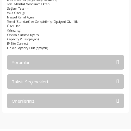
Temiz-Kristal Monokrom Ekran
Sağlam Tasarım
VOX Özelliği
Meşgul Kanal Açma
Temel (Standart) ve Geliştirilmiş (Opsiyon) Gizililik
Özel Hat
Yalnız İşçi
Cevapsız arama uyarısı
Capacity Plus (opsiyon)
IP Site Connect
LinkedCapacity Plus (opsiyon)
Yorumlar
Taksit Seçenekleri
Bu ürüne ilk yorumu siz yapın!
Önerileriniz
Yorum Yaz
Bu ürünün fiyat bilgisi, resim, ürün açıklamalarında ve diğer
konularda yetersiz gördüğünüz noktaları öneri formunu
kullanarak tarafımıza iletebilirsiniz.