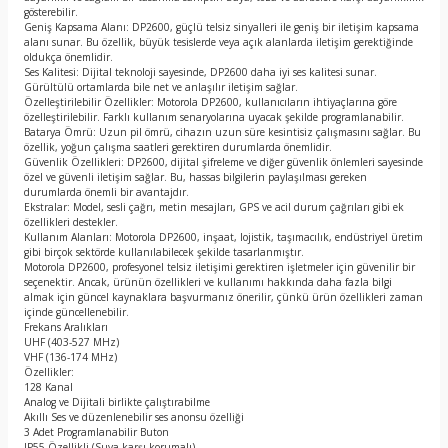
gösterebilir.
Geniş Kapsama Alanı: DP2600, güçlü telsiz sinyalleri ile geniş bir iletişim kapsama
alanı sunar. Bu özellik, büyük tesislerde veya açık alanlarda iletişim gerektiğinde
oldukça önemlidir.
Ses Kalitesi: Dijital teknoloji sayesinde, DP2600 daha iyi ses kalitesi sunar.
Gürültülü ortamlarda bile net ve anlaşılır iletişim sağlar.
Özelleştirilebilir Özellikler: Motorola DP2600, kullanıcıların ihtiyaçlarına göre
özelleştirilebilir. Farklı kullanım senaryolarına uyacak şekilde programlanabilir.
Batarya Ömrü: Uzun pil ömrü, cihazın uzun süre kesintisiz çalışmasını sağlar. Bu
özellik, yoğun çalışma saatleri gerektiren durumlarda önemlidir.
Güvenlik Özellikleri: DP2600, dijital şifreleme ve diğer güvenlik önlemleri sayesinde
özel ve güvenli iletişim sağlar. Bu, hassas bilgilerin paylaşılması gereken
durumlarda önemli bir avantajdır.
Ekstralar: Model, sesli çağrı, metin mesajları, GPS ve acil durum çağrıları gibi ek
özellikleri destekler.
Kullanım Alanları: Motorola DP2600, inşaat, lojistik, taşımacılık, endüstriyel üretim
gibi birçok sektörde kullanılabilecek şekilde tasarlanmıştır.
Motorola DP2600, profesyonel telsiz iletişimi gerektiren işletmeler için güvenilir bir
seçenektir. Ancak, ürünün özellikleri ve kullanımı hakkında daha fazla bilgi
almak için güncel kaynaklara başvurmanız önerilir, çünkü ürün özellikleri zaman
içinde güncellenebilir.
Frekans Aralıkları
UHF (403-527 MHz)
VHF (136-174 MHz)
Özellikler:
128 Kanal
Analog ve Dijitali birlikte çalıştırabilme
Akıllı Ses ve düzenlenebilir ses anonsu özelliği
3 Adet Programlanabilir Buton
IP55 Özellikli (Suya karşı korumalı)