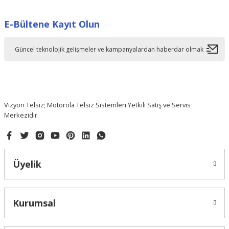
Görüş ve önerileriniz için teşekkür ederiz.
E-Bültene Kayıt Olun
Ürün resmi kalitesiz, bozuk veya görüntülenemiyor.
Ürün açıklamasında eksik bilgiler bulunuyor.
Ürün bilgilerinde hatalar bulunuyor.
Ürün fiyatı diğer sitelerden daha pahalı.
Bu ürüne benzer farklı alternatifler olmalı.
Vizyon Telsiz; Motorola Telsiz Sistemleri Yetkili Satış ve Servis
Merkezidir.
Gönder
Üyelik
Kurumsal