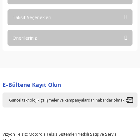
Taksit Seçenekleri
Bu ürüne ilk yorumu siz yapın!
Önerileriniz
Yorum Yaz
Bu ürünün fiyat bilgisi, resim, ürün açıklamalarında ve diğer
konularda yetersiz gördüğünüz noktaları öneri formunu
kullanarak tarafımıza iletebilirsiniz.
Görüş ve önerileriniz için teşekkür ederiz.
E-Bültene Kayıt Olun
Ürün resmi kalitesiz, bozuk veya görüntülenemiyor.
Ürün açıklamasında eksik bilgiler bulunuyor.
Ürün bilgilerinde hatalar bulunuyor.
Ürün fiyatı diğer sitelerden daha pahalı.
Bu ürüne benzer farklı alternatifler olmalı.
Vizyon Telsiz; Motorola Telsiz Sistemleri Yetkili Satış ve Servis