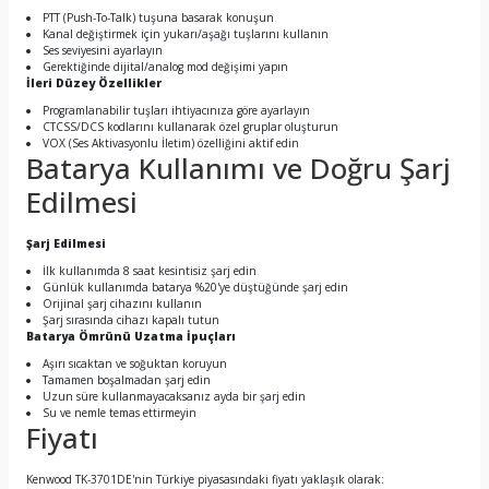
PTT (Push-To-Talk) tuşuna basarak konuşun
Kanal değiştirmek için yukarı/aşağı tuşlarını kullanın
Ses seviyesini ayarlayın
Gerektiğinde dijital/analog mod değişimi yapın
İleri Düzey Özellikler
Programlanabilir tuşları ihtiyacınıza göre ayarlayın
CTCSS/DCS kodlarını kullanarak özel gruplar oluşturun
VOX (Ses Aktivasyonlu İletim) özelliğini aktif edin
Batarya Kullanımı ve Doğru Şarj
Edilmesi
Şarj Edilmesi
İlk kullanımda 8 saat kesintisiz şarj edin
Günlük kullanımda batarya %20'ye düştüğünde şarj edin
Orijinal şarj cihazını kullanın
Şarj sırasında cihazı kapalı tutun
Batarya Ömrünü Uzatma İpuçları
Aşırı sıcaktan ve soğuktan koruyun
Tamamen boşalmadan şarj edin
Uzun süre kullanmayacaksanız ayda bir şarj edin
Su ve nemle temas ettirmeyin
Fiyatı
Kenwood TK-3701DE'nin Türkiye piyasasındaki fiyatı yaklaşık olarak: