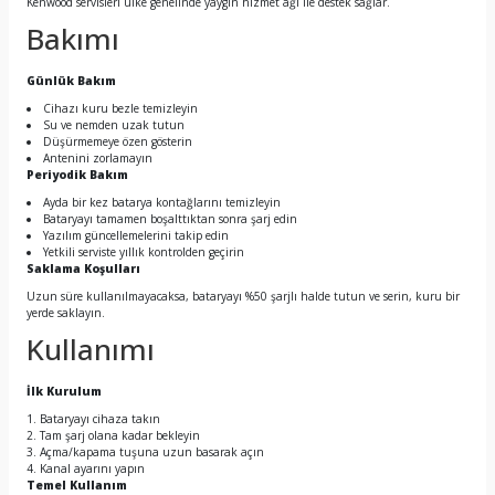
Kenwood servisleri ülke genelinde yaygın hizmet ağı ile destek sağlar.
Bakımı
Günlük Bakım
Cihazı kuru bezle temizleyin
Su ve nemden uzak tutun
Düşürmemeye özen gösterin
Antenini zorlamayın
Periyodik Bakım
Ayda bir kez batarya kontağlarını temizleyin
Bataryayı tamamen boşalttıktan sonra şarj edin
Yazılım güncellemelerini takip edin
Yetkili serviste yıllık kontrolden geçirin
Saklama Koşulları
Uzun süre kullanılmayacaksa, bataryayı %50 şarjlı halde tutun ve serin, kuru bir
yerde saklayın.
Kullanımı
İlk Kurulum
Bataryayı cihaza takın
Tam şarj olana kadar bekleyin
Açma/kapama tuşuna uzun basarak açın
Kanal ayarını yapın
Temel Kullanım