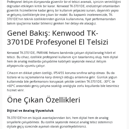
Profesyonel iletişim dünyasında güvenilir bir el telsizi aramak, işinizin verimliliğini
doğrudan etkileyen kritik bir karar. Kenwood TK-3701DE, endüstriyel ortamlardan
güvenlik hizmetlerine kadar geniş bir kullanım yelpazesi sunan, dayanıklı yapısı
ve gelişmiş özellikleriyle öne çıkan bir model. Bu kapsamlı incelememizde, TK-
3701DE'nin teknik özelliklerinden günlük kullanımına, fiyat performansından
bakım ipuçlarına kadar bilmeniz gereken her detayı ele alacağız.
Genel Bakış: Kenwood TK-
3701DE Profesyonel El Telsizi
Kenwood TK-3701DE, PMR446 frekans bandında çalışan dijital/analog hibrit el
telsizi. Bu cihaz, özellikle profesyonel kullanım için tasarlanmış olup, hem dijital
hem de analog modlarda çalışabilme kabiliyeti sayesinde mevcut iletişim
altyapınızla uyumlu çalışır.
Cihazın en dikkat çeken özelliği, IP54/55 koruma sınıfına sahip olması. Bu da
tozlara ve su sıçramalarına karşı dirençli olduğu anlamına gelir. Günlük yoğun
kullanımda bile performansını koruyacak şekilde üretilen TK-3701DE, -30°C ile
+60°C arasındaki geniş çalışma sıcaklığı aralığıyla zorlu koşullarda bile kesintisiz
hizmet verir.
Öne Çıkan Özellikleri
Dijital ve Analog Uyumluluk
TK-3701DE'nin en büyük avantajlarından biri, hem dijital hem de analog
sinyallerle çalışabilmesi. Bu özellik sayesinde mevcut analog telsiz sisteminizi
dijitale geçiş sürecinde aşamalı olarak güncelleyebilirsiniz.