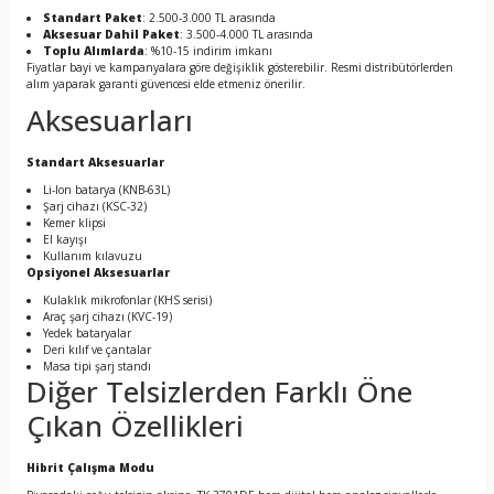
Standart Paket
: 2.500-3.000 TL arasında
Aksesuar Dahil Paket
: 3.500-4.000 TL arasında
Toplu Alımlarda
: %10-15 indirim imkanı
Fiyatlar bayi ve kampanyalara göre değişiklik gösterebilir. Resmi distribütörlerden
alım yaparak garanti güvencesi elde etmeniz önerilir.
Aksesuarları
Standart Aksesuarlar
Li-Ion batarya (KNB-63L)
Şarj cihazı (KSC-32)
Kemer klipsi
El kayışı
Kullanım kılavuzu
Opsiyonel Aksesuarlar
Kulaklık mikrofonlar (KHS serisi)
Araç şarj cihazı (KVC-19)
Yedek bataryalar
Deri kılıf ve çantalar
Masa tipi şarj standı
Diğer Telsizlerden Farklı Öne
Çıkan Özellikleri
Hibrit Çalışma Modu