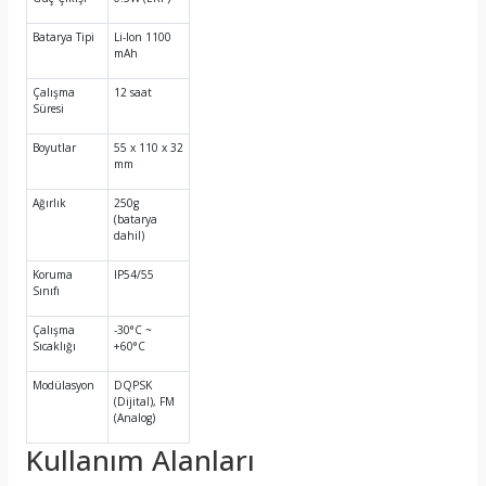
Batarya Tipi
Li-Ion 1100
mAh
Çalışma
12 saat
Süresi
Boyutlar
55 x 110 x 32
mm
Ağırlık
250g
(batarya
dahil)
Koruma
IP54/55
Sınıfı
Çalışma
-30°C ~
Sıcaklığı
+60°C
Modülasyon
DQPSK
(Dijital), FM
(Analog)
Kullanım Alanları