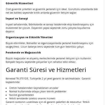
Güvenlik Hizmetleri
Özel güvenlik şirketleri ve güvenlik personeli için ideal. Gürültülü ortamlarda bile
net ses kalitesi sayesinde kritik anlarda güvenilir iletişim sağlar.
İnşaat ve Sanayi
İnşaat sahalarında, fabrikalarda ve sanayi tesislerinde ekip koordinasyonu için
mükemmel bir çözüm. Dayanıklı yapısı sayesinde zorlu çalışma koşullarına
dayanır.
Organizasyon ve Etkinlik Yönetimi
Büyük etkinlikler, festivaller ve organizasyonlarda personel koordinasyonu için
vazgeçilmez. Uzun batarya ömrü sayesinde tüm gün kesintisiz çalışır.
Perakende ve Mağazacılık
Büyük mağazalar ve alışveriş merkezlerinde personel iletişimi için kullanılır.
Kompakt boyutu sayesinde çalışanlar için rahatsız edici olmaz.
Garanti Süresi ve Hizmetleri
Kenwood TK-3701DE, Türkiye'de 2 yıl yerel garanti ile satılmaktadır. Garanti
kapsamında:
Üretim hatalarından kaynaklanan arızalar
Normal kullanımda ortaya çıkan teknik problemler
Yazılım güncellemeleri
Yetkili servislerde ücretsiz onarım hizmeti
Garanti süresinin uzatılması için ek garanti paketleri de mevcuttur. Yetkili