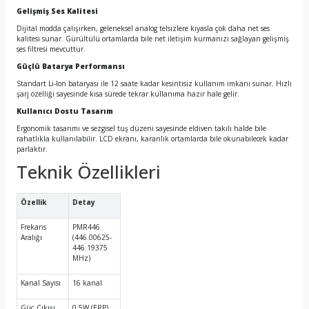
Gelişmiş Ses Kalitesi
Dijital modda çalışırken, geleneksel analog telsizlere kıyasla çok daha net ses
kalitesi sunar. Gürültülü ortamlarda bile net iletişim kurmanızı sağlayan gelişmiş
ses filtresi mevcuttur.
Güçlü Batarya Performansı
Standart Li-Ion bataryası ile 12 saate kadar kesintisiz kullanım imkanı sunar. Hızlı
şarj özelliği sayesinde kısa sürede tekrar kullanıma hazır hale gelir.
Kullanıcı Dostu Tasarım
Ergonomik tasarımı ve sezgisel tuş düzeni sayesinde eldiven takılı halde bile
rahatlıkla kullanılabilir. LCD ekranı, karanlık ortamlarda bile okunabilecek kadar
parlaktır.
Teknik Özellikleri
Özellik
Detay
Frekans
PMR446
Aralığı
(446.00625-
446.19375
MHz)
Kanal Sayısı
16 kanal
Güç Çıkışı
0.5W (ERP)