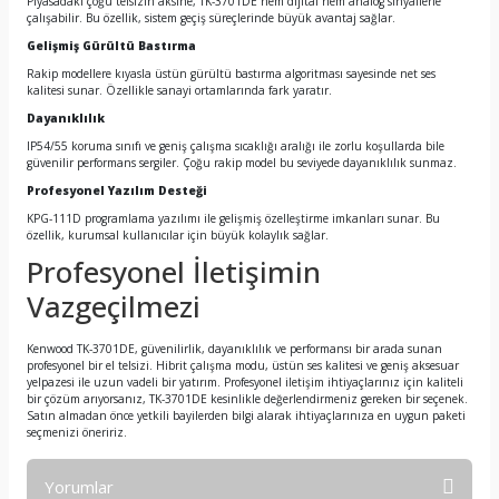
Piyasadaki çoğu telsizin aksine, TK-3701DE hem dijital hem analog sinyallerle
çalışabilir. Bu özellik, sistem geçiş süreçlerinde büyük avantaj sağlar.
Gelişmiş Gürültü Bastırma
Rakip modellere kıyasla üstün gürültü bastırma algoritması sayesinde net ses
kalitesi sunar. Özellikle sanayi ortamlarında fark yaratır.
Dayanıklılık
IP54/55 koruma sınıfı ve geniş çalışma sıcaklığı aralığı ile zorlu koşullarda bile
güvenilir performans sergiler. Çoğu rakip model bu seviyede dayanıklılık sunmaz.
Profesyonel Yazılım Desteği
KPG-111D programlama yazılımı ile gelişmiş özelleştirme imkanları sunar. Bu
özellik, kurumsal kullanıcılar için büyük kolaylık sağlar.
Profesyonel İletişimin
Vazgeçilmezi
Kenwood TK-3701DE, güvenilirlik, dayanıklılık ve performansı bir arada sunan
profesyonel bir el telsizi. Hibrit çalışma modu, üstün ses kalitesi ve geniş aksesuar
yelpazesi ile uzun vadeli bir yatırım. Profesyonel iletişim ihtiyaçlarınız için kaliteli
bir çözüm arıyorsanız, TK-3701DE kesinlikle değerlendirmeniz gereken bir seçenek.
Satın almadan önce yetkili bayilerden bilgi alarak ihtiyaçlarınıza en uygun paketi
seçmenizi öneririz.
Yorumlar