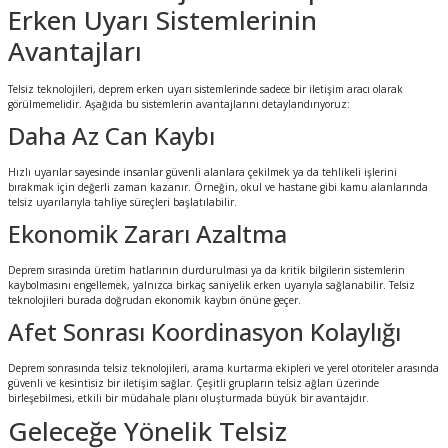
Erken Uyarı Sistemlerinin
Avantajları
Telsiz teknolojileri, deprem erken uyarı sistemlerinde sadece bir iletişim aracı olarak
görülmemelidir. Aşağıda bu sistemlerin avantajlarını detaylandırıyoruz:
Daha Az Can Kaybı
Hızlı uyarılar sayesinde insanlar güvenli alanlara çekilmek ya da tehlikeli işlerini
bırakmak için değerli zaman kazanır. Örneğin, okul ve hastane gibi kamu alanlarında
telsiz uyarılarıyla tahliye süreçleri başlatılabilir.
Ekonomik Zararı Azaltma
Deprem sırasında üretim hatlarının durdurulması ya da kritik bilgilerin sistemlerin
kaybolmasını engellemek, yalnızca birkaç saniyelik erken uyarıyla sağlanabilir. Telsiz
teknolojileri burada doğrudan ekonomik kaybın önüne geçer.
Afet Sonrası Koordinasyon Kolaylığı
Deprem sonrasında telsiz teknolojileri, arama kurtarma ekipleri ve yerel otoriteler arasında
güvenli ve kesintisiz bir iletişim sağlar. Çeşitli grupların telsiz ağları üzerinde
birleşebilmesi, etkili bir müdahale planı oluşturmada büyük bir avantajdır.
Geleceğe Yönelik Telsiz