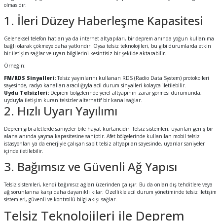
olmasıdır.
1. İleri Düzey Haberleşme Kapasitesi
Geleneksel telefon hatları ya da internet altyapıları, bir deprem anında yoğun kullanıma
bağlı olarak çökmeye daha yatkındır. Oysa telsiz teknolojileri, bu gibi durumlarda etkin
bir iletişim sağlar ve uyarı bilgilerini kesintisiz bir şekilde aktarabilir.
Örneğin:
FM/RDS Sinyalleri:
Telsiz yayınlarını kullanan RDS (Radio Data System) protokolleri
sayesinde, radyo kanalları aracılığıyla acil durum sinyalleri kolayca iletilebilir.
Uydu Telsizleri:
Deprem bölgelerinde yerel altyapının zarar görmesi durumunda,
uyduyla iletişim kuran telsizler alternatif bir kanal sağlar.
2. Hızlı Uyarı Yayılımı
Deprem gibi afetlerde saniyeler bile hayat kurtarıcıdır. Telsiz sistemleri, uyarıları geniş bir
alana anında yayma kapasitesine sahiptir. Afet bölgelerinde kullanılan mobil telsiz
istasyonları ya da enerjiyle çalışan sabit telsiz altyapıları sayesinde, uyarılar saniyeler
içinde iletilebilir.
3. Bağımsız ve Güvenli Ağ Yapısı
Telsiz sistemleri, kendi bağımsız ağları üzerinden çalışır. Bu da onları dış tehditlere veya
ağ sorunlarına karşı daha dayanıklı kılar. Özellikle acil durum yönetiminde telsiz iletişim
sistemleri, güvenli ve kontrollü bilgi akışı sağlar.
Telsiz Teknolojileri ile Deprem