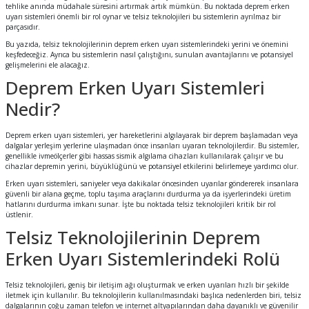
tehlike anında müdahale süresini artırmak artık mümkün. Bu noktada deprem erken
uyarı sistemleri önemli bir rol oynar ve telsiz teknolojileri bu sistemlerin ayrılmaz bir
parçasıdır.
Bu yazıda, telsiz teknolojilerinin deprem erken uyarı sistemlerindeki yerini ve önemini
keşfedeceğiz. Ayrıca bu sistemlerin nasıl çalıştığını, sunulan avantajlarını ve potansiyel
gelişmelerini ele alacağız.
Deprem Erken Uyarı Sistemleri
Nedir?
Deprem erken uyarı sistemleri, yer hareketlerini algılayarak bir deprem başlamadan veya
dalgalar yerleşim yerlerine ulaşmadan önce insanları uyaran teknolojilerdir. Bu sistemler,
genellikle ivmeölçerler gibi hassas sismik algılama cihazları kullanılarak çalışır ve bu
cihazlar depremin yerini, büyüklüğünü ve potansiyel etkilerini belirlemeye yardımcı olur.
Erken uyarı sistemleri, saniyeler veya dakikalar öncesinden uyarılar göndererek insanlara
güvenli bir alana geçme, toplu taşıma araçlarını durdurma ya da işyerlerindeki üretim
hatlarını durdurma imkanı sunar. İşte bu noktada telsiz teknolojileri kritik bir rol
üstlenir.
Telsiz Teknolojilerinin Deprem
Erken Uyarı Sistemlerindeki Rolü
Telsiz teknolojileri, geniş bir iletişim ağı oluşturmak ve erken uyarıları hızlı bir şekilde
iletmek için kullanılır. Bu teknolojilerin kullanılmasındaki başlıca nedenlerden biri, telsiz
dalgalarının çoğu zaman telefon ve internet altyapılarından daha dayanıklı ve güvenilir