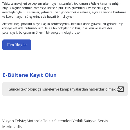
Telsiz teknolojileri ve deprem erken uyarı sistemleri, toplumun afetlere karşı hazırlığını
büyük ölçüde artırma potansiyeline sahiptir. Hız, güvenilirlik ve esneklik gibi
avantajlarıyla bu sistemler, yalnızca uyarı göndermekle kalmaz, aynı zamanda kurtarma
ve koordinasyon süreçlerinde de hayati bir rol oynar.
Afetlere karşı proaktif bir yaklaşım benimseyerek, hepimiz daha güvenli bir gelecek inşa
etmeye katkıda bulunabiliriz. Telsiz teknolojilerinin bugünkü yeri ve gelecekteki
potansiyeli, bu çabanın önemli bir parçasını oluşturuyor.
Tüm Bloglar
E-Bültene Kayıt Olun
Vizyon Telsiz; Motorola Telsiz Sistemleri Yetkili Satış ve Servis
Merkezidir.