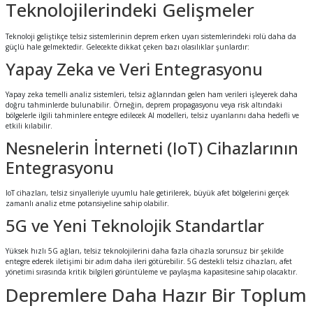
Teknolojilerindeki Gelişmeler
Teknoloji geliştikçe telsiz sistemlerinin deprem erken uyarı sistemlerindeki rolü daha da
güçlü hale gelmektedir. Gelecekte dikkat çeken bazı olasılıklar şunlardır:
Yapay Zeka ve Veri Entegrasyonu
Yapay zeka temelli analiz sistemleri, telsiz ağlarından gelen ham verileri işleyerek daha
doğru tahminlerde bulunabilir. Örneğin, deprem propagasyonu veya risk altındaki
bölgelerle ilgili tahminlere entegre edilecek AI modelleri, telsiz uyarılarını daha hedefli ve
etkili kılabilir.
Nesnelerin İnterneti (IoT) Cihazlarının
Entegrasyonu
IoT cihazları, telsiz sinyalleriyle uyumlu hale getirilerek, büyük afet bölgelerini gerçek
zamanlı analiz etme potansiyeline sahip olabilir.
5G ve Yeni Teknolojik Standartlar
Yüksek hızlı 5G ağları, telsiz teknolojilerini daha fazla cihazla sorunsuz bir şekilde
entegre ederek iletişimi bir adım daha ileri götürebilir. 5G destekli telsiz cihazları, afet
yönetimi sırasında kritik bilgileri görüntüleme ve paylaşma kapasitesine sahip olacaktır.
Depremlere Daha Hazır Bir Toplum