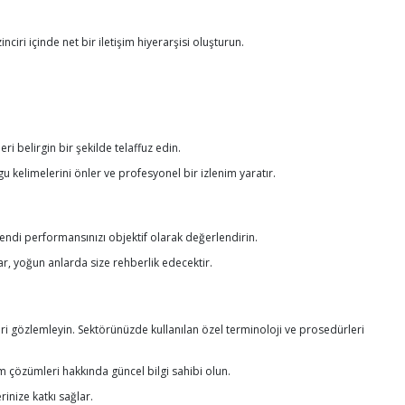
iri içinde net bir iletişim hiyerarşisi oluşturun.
ri belirgin bir şekilde telaffuz edin.
 kelimelerini önler ve profesyonel bir izlenim yaratır.
 kendi performansınızı objektif olarak değerlendirin.
lar, yoğun anlarda size rehberlik edecektir.
kleri gözlemleyin. Sektörünüzde kullanılan özel terminoloji ve prosedürleri
şim çözümleri hakkında güncel bilgi sahibi olun.
rinize katkı sağlar.