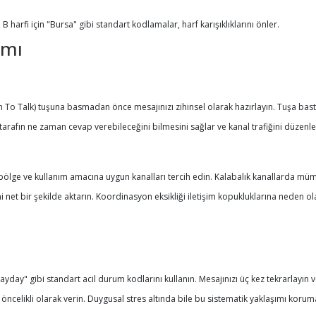
, B harfi için "Bursa" gibi standart kodlamalar, harf karışıklıklarını önler.
ımı
sh To Talk) tuşuna basmadan önce mesajınızı zihinsel olarak hazırlayın. Tuşa ba
 tarafın ne zaman cevap verebileceğini bilmesini sağlar ve kanal trafiğini düzenle
z bölge ve kullanım amacına uygun kanalları tercih edin. Kalabalık kanallarda m
 net bir şekilde aktarın. Koordinasyon eksikliği iletişim kopukluklarına neden ola
yday" gibi standart acil durum kodlarını kullanın. Mesajınızı üç kez tekrarlayın v
 öncelikli olarak verin. Duygusal stres altında bile bu sistematik yaklaşımı koruma