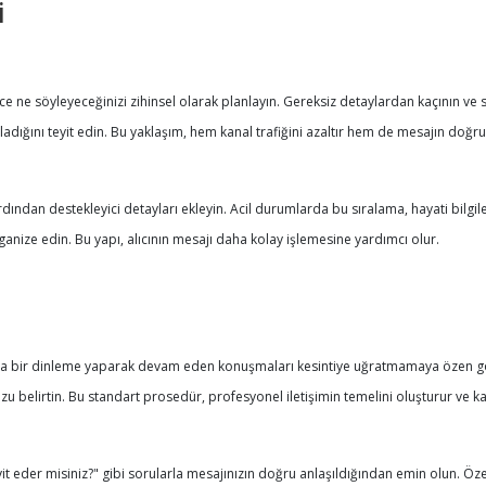
i
önce ne söyleyeceğinizi zihinsel olarak planlayın. Gereksiz detaylardan kaçının ve 
dığını teyit edin. Bu yaklaşım, hem kanal trafiğini azaltır hem de mesajın doğru
ardından destekleyici detayları ekleyin. Acil durumlarda bu sıralama, hayati bilgileri
rganize edin. Bu yapı, alıcının mesajı daha kolay işlemesine yardımcı olur.
ısa bir dinleme yaparak devam eden konuşmaları kesintiye uğratmamaya özen göst
belirtin. Bu standart prosedür, profesyonel iletişimin temelini oluşturur ve karı
t eder misiniz?" gibi sorularla mesajınızın doğru anlaşıldığından emin olun. Özellik