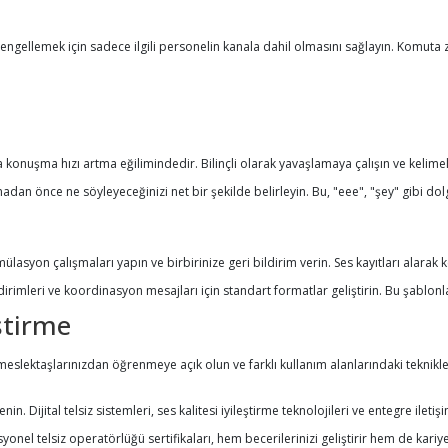
ellemek için sadece ilgili personelin kanala dahil olmasını sağlayın. Komuta zinc
da konuşma hızı artma eğilimindedir. Bilinçli olarak yavaşlamaya çalışın ve kelimele
 önce ne söyleyeceğinizi net bir şekilde belirleyin. Bu, "eee", "şey" gibi dolgu
mülasyon çalışmaları yapın ve birbirinize geri bildirim verin. Ses kayıtları alarak
ldirimleri ve koordinasyon mesajları için standart formatlar geliştirin. Bu şablon
ştirme
mli meslektaşlarınızdan öğrenmeye açık olun ve farklı kullanım alanlarındaki tekni
. Dijital telsiz sistemleri, ses kalitesi iyileştirme teknolojileri ve entegre ileti
onel telsiz operatörlüğü sertifikaları, hem becerilerinizi geliştirir hem de kariye