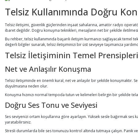
Telsiz Kullanımında Doğru
Kon
Telsiz iletişimi, güvenlik güçlerinden inşaat sahalarına, amatör radyo operat
ibaret değildir. Doğru konuşma teknikleri, mesajların net bir şekilde iletilmes
Bu rehber, telsiz kullanımında başarılı iletişim kurmanızı sağlayacak temel tek
değerli bilgiler sunarak, telsiz iletişiminizi bir üst seviyeye taşımanıza yardımc
Telsiz İletişiminin Temel Prensipler
Net ve Anlaşılır Konuşma
Telsiz iletişiminde en önemli kural, net ve anlaşılır bir şekilde konuşmaktır. 
duyulmasına neden olur.
Konuşma hızınızı normal tempoda tutun ve kelimeleri belirgin bir şekilde tela
Doğru Ses Tonu ve Seviyesi
Ses seviyenizi ortam koşullarına göre ayarlayın. Yüksek sesle bağırmak ses kal
yaratabilirsiniz.
Stresli durumlarda bile ses tonunuzu kontrol altında tutmaya çalışın. Panik veya