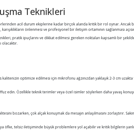
uşma Teknikleri
örlerinden acil durum ekiplerine kadar birçok alanda kritik bir rol oynar. Ancak
i, karışıklıkların önlenmesi ve profesyonel bir iletişim ortamının sağlanması açıs
nikleri, pratik ipuçlarını ve dikkat edilmesi gereken noktaları kapsamlı bir şekil
ı olacaktır.
i
Ses kalitenizin optimize edilmesi için mikrofonu ağzınızdan yaklaşık 2-3 cm uzakta 
ffuz edin. Özellikle teknik terimler veya özel isimler söylerken daha yavaş konuş
itesini bozarken, çok alçak konuşmak da mesajın anlaşılmasını zorlaştırır. Sakin 
 öfke, telsiz iletişiminde büyük problemlere yol açabilir ve kritik bilgilerin yanl