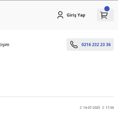
Giriş Yap
tişim
0216 232 23 36
16-07-2025
17:36