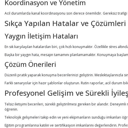
Koordinasyon ve Yönetim
Acil durumlarda kanal koordinasyonu son derece önemlidir. Gereksiz trafiği eng
Sıkça Yapılan Hatalar ve Çözümleri
Yaygın İletişim Hataları
En sık karşılaşılan hatalardan biri, çok hızlı konuşmaktır. Özellikle stres altın
Başka bir yaygın hata, mesajın tamamını planlamamaktır. Konuşmaya başlamadan
Çözüm Önerileri
Düzenli pratik yaparak konuşma becerilerinizi geliştirin. Meslektaşlarınızla si
Farklı senaryolar için hazır şablonlar oluşturun. Rutin raporlar, acil durum bi
Profesyonel Gelişim ve Sürekli İyile
Telsiz iletişimi becerileri, sürekli geliştirilmesi gereken bir alandır. Deneyi
öğrenin.
Teknolojik gelişmeleri takip edin ve yeni ekipmanların sunduğu imkanları öğrenin
Eğitim programlarına katılın ve sertifikasyon imkanlarını değerlendirin. Profesy