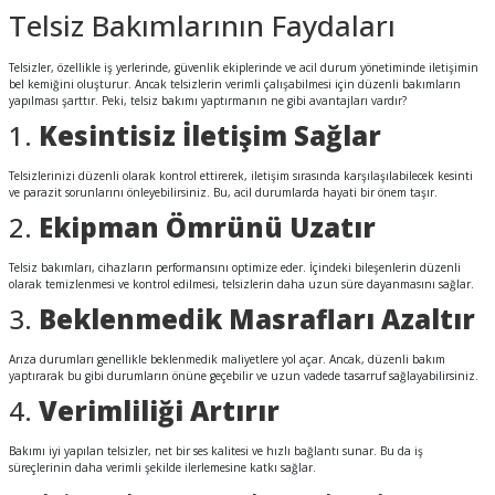
Telsiz Bakımlarının Faydaları
Telsizler, özellikle iş yerlerinde, güvenlik ekiplerinde ve acil durum yönetiminde iletişimin
bel kemiğini oluşturur. Ancak telsizlerin verimli çalışabilmesi için düzenli bakımların
yapılması şarttır. Peki, telsiz bakımı yaptırmanın ne gibi avantajları vardır?
1.
Kesintisiz İletişim Sağlar
Telsizlerinizi düzenli olarak kontrol ettirerek, iletişim sırasında karşılaşılabilecek kesinti
ve parazit sorunlarını önleyebilirsiniz. Bu, acil durumlarda hayati bir önem taşır.
2.
Ekipman Ömrünü Uzatır
Telsiz bakımları, cihazların performansını optimize eder. İçindeki bileşenlerin düzenli
olarak temizlenmesi ve kontrol edilmesi, telsizlerin daha uzun süre dayanmasını sağlar.
3.
Beklenmedik Masrafları Azaltır
Arıza durumları genellikle beklenmedik maliyetlere yol açar. Ancak, düzenli bakım
yaptırarak bu gibi durumların önüne geçebilir ve uzun vadede tasarruf sağlayabilirsiniz.
4.
Verimliliği Artırır
Bakımı iyi yapılan telsizler, net bir ses kalitesi ve hızlı bağlantı sunar. Bu da iş
süreçlerinin daha verimli şekilde ilerlemesine katkı sağlar.