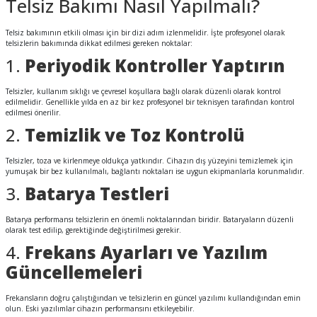
Telsiz Bakımı Nasıl Yapılmalı?
Telsiz bakımının etkili olması için bir dizi adım izlenmelidir. İşte profesyonel olarak
telsizlerin bakımında dikkat edilmesi gereken noktalar:
1.
Periyodik Kontroller Yaptırın
Telsizler, kullanım sıklığı ve çevresel koşullara bağlı olarak düzenli olarak kontrol
edilmelidir. Genellikle yılda en az bir kez profesyonel bir teknisyen tarafından kontrol
edilmesi önerilir.
2.
Temizlik ve Toz Kontrolü
Telsizler, toza ve kirlenmeye oldukça yatkındır. Cihazın dış yüzeyini temizlemek için
yumuşak bir bez kullanılmalı, bağlantı noktaları ise uygun ekipmanlarla korunmalıdır.
3.
Batarya Testleri
Batarya performansı telsizlerin en önemli noktalarından biridir. Bataryaların düzenli
olarak test edilip, gerektiğinde değiştirilmesi gerekir.
4.
Frekans Ayarları ve Yazılım
Güncellemeleri
Frekansların doğru çalıştığından ve telsizlerin en güncel yazılımı kullandığından emin
olun. Eski yazılımlar cihazın performansını etkileyebilir.