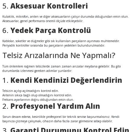
5.
Aksesuar Kontrolleri
Kulaklık, mikrofon, anten ve diğer aksesuarların çalışır durumda olduğundan emin olun.
Aksesuarlar, genel performansı önemli ölçüde etkileyebilir.
6.
Yedek Parça Kontrolü
Kablolar, soketler ve düğmeler gibi sık kullanılan parçaların aşınması muhtemeldir.
Periyodik kontroller sırasında bu parçaların yedekleri bulundurulmalıdır.
Telsiz Arızalarında Ne Yapmalı?
Tüm önlemlere rağmen telsizlerde zaman zaman arızalar meydana gelebilir. Bu gibi
durumlarda izlenmesi gereken adımlar şunlardır:
1.
Kendi Kendinizi Değerlendirin
Telsizin açılıp açılmadığını kontrol edin.
Antenin sıkıca bağlı olup olmadığını kontrol edin.
Frekans ayarlarının doğru olduğundan emin olun.
2.
Profesyonel Yardım Alın
Sorun devam ederse, kesinlikle profesyonel bir teknik servise başvurmalısınız. Kendi
başınıza çözmeye çalışmak, cihazın daha fazla zarar görmesine sebep olabilir.
3.
Garanti Durumunu Kontrol Edin