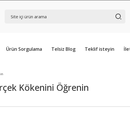
Ürün Sorgulama
Telsiz Blog
Teklif isteyin
İle
in
rçek Kökenini Öğrenin