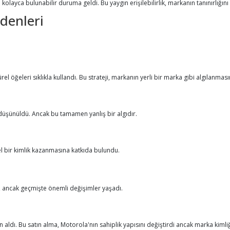
layca bulunabilir duruma geldi. Bu yaygın erişilebilirlik, markanın tanınırlığını 
edenleri
l öğeleri sıklıkla kullandı. Bu strateji, markanın yerli bir marka gibi algılanma
 düşünüldü. Ancak bu tamamen yanlış bir algıdır.
rel bir kimlik kazanmasına katkıda bulundu.
r, ancak geçmişte önemli değişimler yaşadı.
n aldı. Bu satın alma, Motorola'nın sahiplik yapısını değiştirdi ancak marka kimli