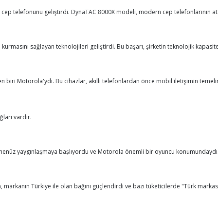
 cep telefonunu geliştirdi. DynaTAC 8000X modeli, modern cep telefonlarının atas
masını sağlayan teknolojileri geliştirdi. Bu başarı, şirketin teknolojik kapasit
 biri Motorola'ydı. Bu cihazlar, akıllı telefonlardan önce mobil iletişimin temeli
ları vardır.
arı henüz yaygınlaşmaya başlıyordu ve Motorola önemli bir oyuncu konumundaydı
, markanın Türkiye ile olan bağını güçlendirdi ve bazı tüketicilerde "Türk markas