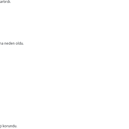
artırdı.
sına neden oldu.
ği korundu.