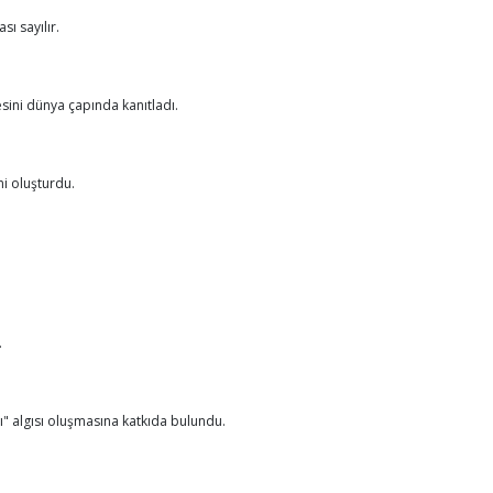
ı sayılır.
esini dünya çapında kanıtladı.
ni oluşturdu.
.
ı" algısı oluşmasına katkıda bulundu.