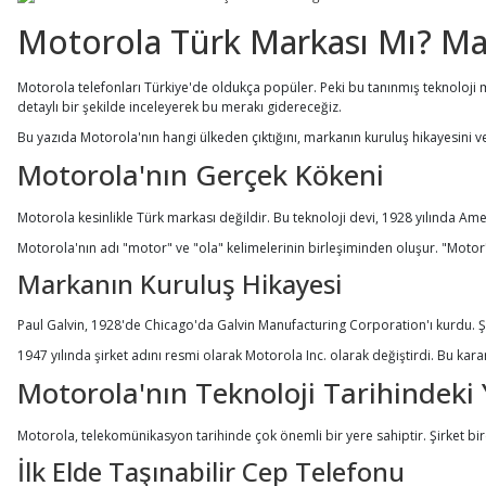
Motorola Türk Markası Mı? Ma
Motorola telefonları Türkiye'de oldukça popüler. Peki bu tanınmış teknoloji m
detaylı bir şekilde inceleyerek bu merakı gidereceğiz.
Bu yazıda Motorola'nın hangi ülkeden çıktığını, markanın kuruluş hikayesini ve
Motorola'nın Gerçek Kökeni
Motorola kesinlikle Türk markası değildir. Bu teknoloji devi, 1928 yılında Amer
Motorola'nın adı "motor" ve "ola" kelimelerinin birleşiminden oluşur. "Motor
Markanın Kuruluş Hikayesi
Paul Galvin, 1928'de Chicago'da Galvin Manufacturing Corporation'ı kurdu. Şir
1947 yılında şirket adını resmi olarak Motorola Inc. olarak değiştirdi. Bu kar
Motorola'nın Teknoloji Tarihindeki 
Motorola, telekomünikasyon tarihinde çok önemli bir yere sahiptir. Şirket bi
İlk Elde Taşınabilir Cep Telefonu