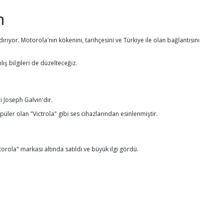
n
ıyor. Motorola'nın kökenini, tarihçesini ve Türkiye ile olan bağlantısını
ış bilgileri de düzelteceğiz.
i Joseph Galvin'dir.
ler olan "Victrola" gibi ses cihazlarından esinlenmiştir.
rola" markası altında satıldı ve büyük ilgi gördü.