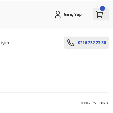
Giriş Yap
tişim
0216 232 23 36
01-08-2025
08:36