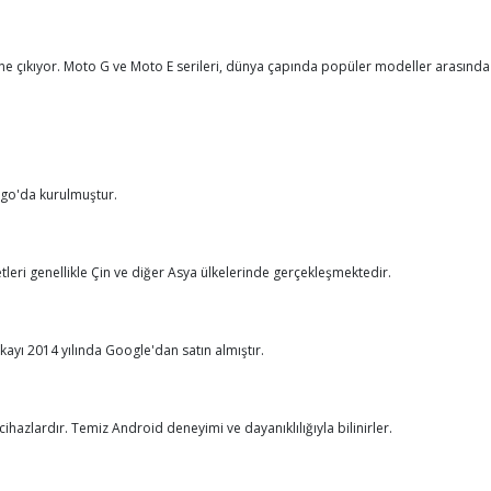
ne çıkıyor. Moto G ve Moto E serileri, dünya çapında popüler modeller arasında 
cago'da kurulmuştur.
tleri genellikle Çin ve diğer Asya ülkelerinde gerçekleşmektedir.
rkayı 2014 yılında Google'dan satın almıştır.
cihazlardır. Temiz Android deneyimi ve dayanıklılığıyla bilinirler.