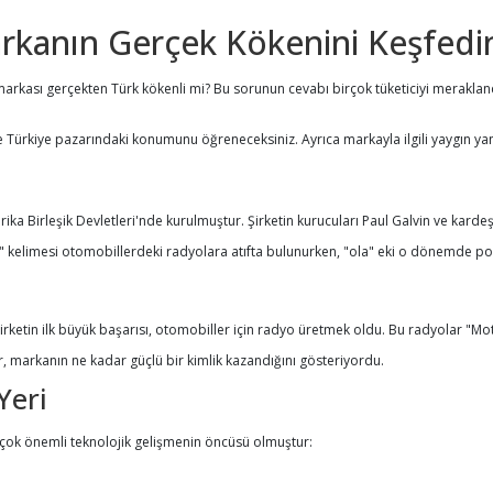
rkanın Gerçek Kökenini Keşfedi
arkası gerçekten Türk kökenli mi? Bu sorunun cevabı birçok tüketiciyi meraklandır
 Türkiye pazarındaki konumunu öğreneceksiniz. Ayrıca markayla ilgili yaygın yanl
ika Birleşik Devletleri'nde kurulmuştur. Şirketin kurucuları Paul Galvin ve kardeş
" kelimesi otomobillerdeki radyolara atıfta bulunurken, "ola" eki o dönemde popü
ketin ilk büyük başarısı, otomobiller için radyo üretmek oldu. Bu radyolar "Moto
ar, markanın ne kadar güçlü bir kimlik kazandığını gösteriyordu.
Yeri
rçok önemli teknolojik gelişmenin öncüsü olmuştur: