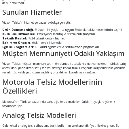
de sunmaktadır.
Sunulan Hizmetler
Vizyon Telsiz'in hizmet yelpazesi oldukça geniştir:
Ürün Danışmanlığı
: Müşteri ihtiyaçlarına uygun Motorola telsiz modellerinin seçimi
Kurulum Hizmetleri
: Profesyonel montaj ve sistem entegrasyonu
Teknik Destek
: 7/24 teknik destek hizmeti
Bakım ve Onarım
: Yetkili servis hizmetleri
Eğitim Programları
: Kullanıcı eğitimleri ve sertifikasyon programları
Müşteri Memnuniyeti Odaklı Yaklaşım
Vizyon Telsiz, müşteri memnuniyetini ön planda tutarak hizmet vermektedir. Şirket, satış
öncesi danışmanlıktan satış sonrası desteğe kadar tüm süreçlerde müşterilerinin yanında
yer alır. Bu yaklaşım, uzun vadeli iş ortaklıkları kurulmasını sağlar.
Motorola Telsiz Modellerinin
Özellikleri
Motorola'nın Türkiye pazarında sunduğu telsiz modelleri farklı ihtiyaçlara yönelik
tasarlanmıştır.
Analog Telsiz Modelleri
Geleneksel analog telsiz cihazları, basit kullanımı ve ekonomik fiyatı ile öne çıkar. Bu