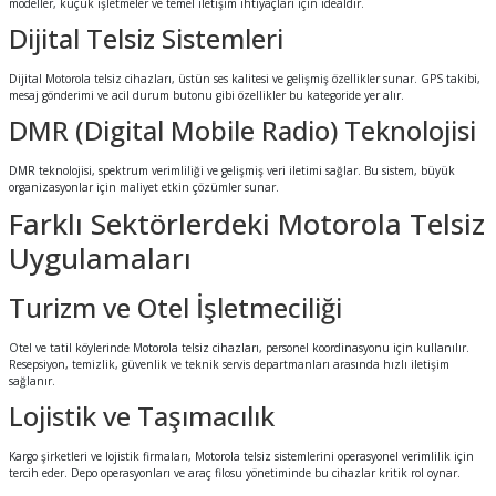
modeller, küçük işletmeler ve temel iletişim ihtiyaçları için idealdir.
Dijital Telsiz Sistemleri
Dijital Motorola telsiz cihazları, üstün ses kalitesi ve gelişmiş özellikler sunar. GPS takibi,
mesaj gönderimi ve acil durum butonu gibi özellikler bu kategoride yer alır.
DMR (Digital Mobile Radio) Teknolojisi
DMR teknolojisi, spektrum verimliliği ve gelişmiş veri iletimi sağlar. Bu sistem, büyük
organizasyonlar için maliyet etkin çözümler sunar.
Farklı Sektörlerdeki Motorola Telsiz
Uygulamaları
Turizm ve Otel İşletmeciliği
Otel ve tatil köylerinde Motorola telsiz cihazları, personel koordinasyonu için kullanılır.
Resepsiyon, temizlik, güvenlik ve teknik servis departmanları arasında hızlı iletişim
sağlanır.
Lojistik ve Taşımacılık
Kargo şirketleri ve lojistik firmaları, Motorola telsiz sistemlerini operasyonel verimlilik için
tercih eder. Depo operasyonları ve araç filosu yönetiminde bu cihazlar kritik rol oynar.