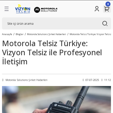
0
Geri Dön
mleri
sizleri
Anasayfa
Bloglar
Motorola Solutions Şirket Haberleri
Motorola Telsiz Türkiye: Vizyon Telsiz i
Motorola Telsiz Türkiye:
Vizyon Telsiz ile Profesyonel
elsizi
İletişim
Motorola Solutions Şirket Haberleri
07-07-2025
11:12
sizler
ojileri
i Sistemleri