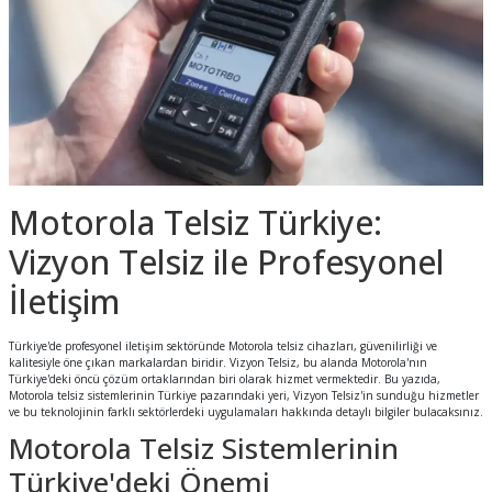
 Apx
Motorola Telsiz Türkiye:
Vizyon Telsiz ile Profesyonel
İletişim
Türkiye'de profesyonel iletişim sektöründe Motorola telsiz cihazları, güvenilirliği ve
kalitesiyle öne çıkan markalardan biridir. Vizyon Telsiz, bu alanda Motorola'nın
Türkiye'deki öncü çözüm ortaklarından biri olarak hizmet vermektedir. Bu yazıda,
Motorola telsiz sistemlerinin Türkiye pazarındaki yeri, Vizyon Telsiz'in sunduğu hizmetler
ve bu teknolojinin farklı sektörlerdeki uygulamaları hakkında detaylı bilgiler bulacaksınız.
Motorola Telsiz Sistemlerinin
Türkiye'deki Önemi