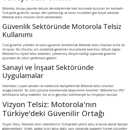
Motorola, dünya çapında iletişim teknolojilerinde lider konumda bulunan bir markadır.
Türkiye'de güvenlik, sanayi, otel işletmeciliği ve kamu hizmetleri gibi birçok sektörde
Motorola telsiz cihazları tercih edilmektedir.
Güvenlik Sektöründe Motorola Telsiz
Kullanımı
Özel güvenlik şirketleri ve kamu güvenlik birimlerinde Motorola telsiz cihazları kritik bir
rol oynar. Bu cihazlar, ani müdahale gerektiren durumlarda kesintisiz iletişim sağlar.
Motorola'nın dijital telsiz sistemleri, şifrelenmiş iletişim özelliği sayesinde güvenlik
açısından da üstün performans gösterir.
Sanayi ve İnşaat Sektöründe
Uygulamalar
Fabrikalar, inşaat sahaları ve madencilik faaliyetlerinde Motorola telsiz cihazları
vazgeçilmezdir. Bu zorlu çalışma ortamlarında dayanıklılık önemlidir. Motorola'nın IP67
sertifikasına sahip modelleri, toz ve su geçirmez özellikleriyle bu ihtiyaçları karşılar.
Vizyon Telsiz: Motorola'nın
Türkiye'deki Güvenilir Ortağı
Vizyon Telsiz,
Motorola telsiz
sistemlerinin Türkiye'deki yetkili satış ve servisi olarak faaliyet
göstermektedir. Şirket, sadece ürün satışı değil, aynı zamanda kapsamlı hizmet çözümleri