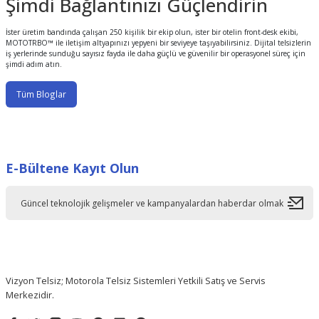
Şimdi Bağlantınızı Güçlendirin
İster üretim bandında çalışan 250 kişilik bir ekip olun, ister bir otelin front-desk ekibi,
MOTOTRBO™ ile iletişim altyapınızı yepyeni bir seviyeye taşıyabilirsiniz. Dijital telsizlerin
iş yerlerinde sunduğu sayısız fayda ile daha güçlü ve güvenilir bir operasyonel süreç için
şimdi adım atın.
Tüm Bloglar
E-Bültene Kayıt Olun
Vizyon Telsiz; Motorola Telsiz Sistemleri Yetkili Satış ve Servis
Merkezidir.