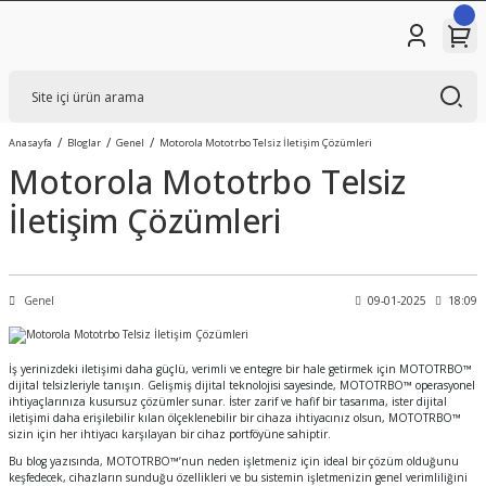
Anasayfa
Bloglar
Genel
Motorola Mototrbo Telsiz İletişim Çözümleri
Motorola Mototrbo Telsiz
İletişim Çözümleri
Genel
09-01-2025
18:09
İş yerinizdeki iletişimi daha güçlü, verimli ve entegre bir hale getirmek için MOTOTRBO™
dijital telsizleriyle tanışın. Gelişmiş dijital teknolojisi sayesinde, MOTOTRBO™ operasyonel
ihtiyaçlarınıza kusursuz çözümler sunar. İster zarif ve hafif bir tasarıma, ister dijital
iletişimi daha erişilebilir kılan ölçeklenebilir bir cihaza ihtiyacınız olsun, MOTOTRBO™
sizin için her ihtiyacı karşılayan bir cihaz portföyüne sahiptir.
Bu blog yazısında, MOTOTRBO™’nun neden işletmeniz için ideal bir çözüm olduğunu
keşfedecek, cihazların sunduğu özellikleri ve bu sistemin işletmenizin genel verimliliğini