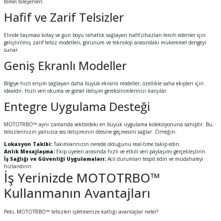
temel bileşenleri:
Hafif ve Zarif Telsizler
Elinde taşıması kolay ve gün boyu rahatlık sağlayan hafif cihazları tercih edenler için
geliştirilmiş zarif telsiz modelleri, görünüm ve teknoloji arasındaki mükemmel dengeyi
sunar.
Geniş Ekranlı Modeller
Bilgiye hızlı erişim sağlayan daha büyük ekranlı modeller, özellikle saha ekipleri için
idealdir. Hızlı veri okuma ve görsel iletişim gereksinimlerinizi karşılar.
Entegre Uygulama Desteği
MOTOTRBO™ aynı zamanda sektördeki en büyük uygulama koleksiyonuna sahiptir. Bu,
telsizlerinizin yalnızca ses iletişiminin ötesine geçmesini sağlar. Örneğin:
Lokasyon Takibi:
Takımlarınızın nerede olduğunu real-time takip edin.
Anlık Mesajlaşma:
Ekip üyeleri arasında hızlı ve etkili veri paylaşımı gerçekleştirin.
İş Sağlığı ve Güvenliği Uygulamaları:
Acil durumları tespit edin ve müdahaleyi
hızlandırın.
İş Yerinizde MOTOTRBO™
Kullanmanın Avantajları
Peki, MOTOTRBO™ telsizleri işletmenize kattığı avantajlar neler?