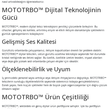
nasıl artırabileceğini öğreneceksiniz.
MOTOTRBO™ Dijital Teknolojinin
Gücü
MOTOTRBO™, modern dijital telsiz teknolojisini yenilikçi çözümlerle birleştirir. Bu
cihazlar, gelişmiş ses kalitesi, artırılmış erişim ve etkili iletişim olanaklarıyla işletmelerin
günlük operasyonlarını kolaylaştırır.
Gelişmiş Ses Kalitesi
Gürültülü ortamlarda çalışıyorsanız, iletişim kopuklukları önemli bir problem olabilir.
MOTOTRBO™ dijital telsizleri, üstün gürültü azaltma teknolojisi sayesinde her durumda
kristal netliğinde ses iletimi sağlar. Bu özellik, özellikle üretim tesisleri, inşaat alanları
veya depo gibi yüksek sesli ortamlarda çalışan ekipler için idealdir.
Ölçeklenebilirlik ve Uyum
İş yerinizdeki personel sayısı arttıkça veya iletişim ihtiyaçlarınız değiştikçe, MOTOTRBO™
telsizlerin sunduğu ölçeklenebilirlik sayesinde sisteminizi kolayca genişletebilirsiniz.
Esnek yapısı, hem küçük işletmeler hem de büyük çaplı organizasyonlar için doğru çözüm
olmasını sağlar.
MOTOTRBO™ Ürün Çeşitliliği
MOTOTRBO™, sektördeki en geniş dijital ürün portföyüne sahiptir. İşte bu portföyün