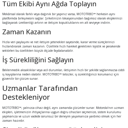
Tüm Ekibi Aynı Ağda Toplayın
Mekânsal olarak farklı veya dağınık bir yapınız varsa, MOTOTRBO™ herkesin aynı
platformda birleşmesini sağlar. Şirketinizin lokasyonundan bağımsız olarak ekiplerinizi
bağlayarak üretkenliği artırın ve iletişim kopukluklarını en alt seviyeye indirin.
Zaman Kazanın
Hızla veri paylaşımı ve net iletişim yetenekleri sayesinde, karar verme süreçlerinizi
hızlandırarak zaman kazanın. Özellikle hızlı hareket gerektiren lojistik ve perakende
sektörleri bu özellikten büyük ölçüde faydalanabilir.
İş Sürekliliğini Sağlayın
Beklenmedik aksaklıklar veya acil durumlar, iletişimin hızlı bir şekilde sağlanmazsa ciddi
iş kayıplarına neden olabilir. MOTOTRBO™ telsizler, iş sürekliliğinizi korumanız için
güvenilir bir çözüm sunar.
Uzmanlar Tarafından
Destekleniyor
MOTOTRBO™, yalnızca cihaz değil, aynı zamanda çözümler sunar. Motorola’nın uzman
ekipleri, işletmenizin ihtiyaçlarına uygun doğru cihazları seçmenize, sistem kurulumu
yapmanıza ve uzun vadede sorunsuz bir deneyim yaşamanıza yardımcı olmak için her
zaman hazırdır.