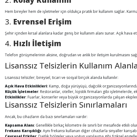
Hem bireyler hem de işletmeler için oldukça pratik bir kullanım sağlar. Karma
3.
Evrensel Erişim
Şehir içinden kırsal alanlara kadar geniş bir kullanım alanı sunar. Açık hava et
4.
Hızlı İletişim
Telefon görüşmelerinin aksine, doğrudan ve anlık bir iletişim kurulmasını sağ
Lisanssız Telsizlerin Kullanım Alanla
Lisanssız telsizler; bireysel, ticari ve sosyal birçok alanda kullanılır:
Açık Hava Etkinlikleri
: Kamp, doğa yürüyüşü, dağcılık organizasyonlarında
Küçük İşletmeler
: Restoranlar, oteller, lojistik firmaları gibi işletmelerde,
Etkinlikler
: Fuarlar, konserler veya büyük organizasyonlarda çalışan ekipleri
Lisanssız Telsizlerin Sınırlamaları
Ancak, bu cihazların da bazı sınırlamaları vardır:
Kapsama Alanı
: Genellikle birkaç kilometre ile sınırlı bir mesafede etkili o
Frekans Karışıklığı
: Aynı frekansı kullanan diğer cihazlarla sinyaller karışabi
Çevresel Etkiler
: Dağlık bölgeler veya yoğun yapılaşma gibi fiziksel engeller 