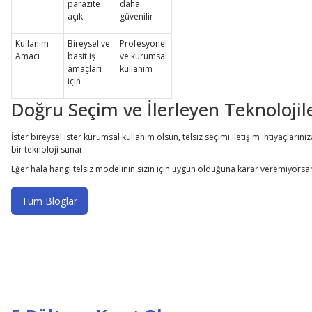
parazite
daha
açık
güvenilir
Kullanım
Bireysel ve
Profesyonel
Amacı
basit iş
ve kurumsal
amaçları
kullanım
için
Doğru Seçim ve İlerleyen Teknolojil
İster bireysel ister kurumsal kullanım olsun, telsiz seçimi iletişim ihtiyaçların
bir teknoloji sunar.
Eğer hala hangi telsiz modelinin sizin için uygun olduğuna karar veremiyorsanı
Tüm Bloglar