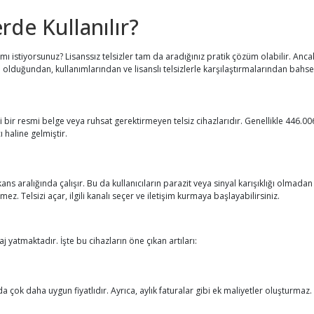
rde Kullanılır?
 istiyorsunuz? Lisanssız telsizler tam da aradığınız pratik çözüm olabilir. Ancak, 
e olduğundan, kullanımlarından ve lisanslı telsizlerle karşılaştırmalarından bahs
hangi bir resmi belge veya ruhsat gerektirmeyen telsiz cihazlarıdır. Genellikle 446
ı haline gelmiştir.
ekans aralığında çalışır. Bu da kullanıcıların parazit veya sinyal karışıklığı olmadan
ez. Telsizi açar, ilgili kanalı seçer ve iletişim kurmaya başlayabilirsiniz.
j yatmaktadır. İşte bu cihazların öne çıkan artıları:
nda çok daha uygun fiyatlıdır. Ayrıca, aylık faturalar gibi ek maliyetler oluşturmaz.