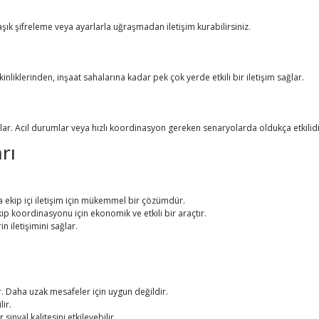
şık şifreleme veya ayarlarla uğraşmadan iletişim kurabilirsiniz.
kinliklerinden, inşaat sahalarına kadar pek çok yerde etkili bir iletişim sağlar.
lar. Acil durumlar veya hızlı koordinasyon gereken senaryolarda oldukça etkilidi
rı
 ekip içi iletişim için mükemmel bir çözümdür.
 ekip koordinasyonu için ekonomik ve etkili bir araçtır.
n iletişimini sağlar.
lur. Daha uzak mesafeler için uygun değildir.
lir.
sinyal kalitesini etkileyebilir.