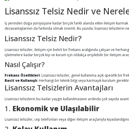
Lisanssız Telsiz Nedir ve Nerele
İş yerinden doğa yürüyüşüne kadar birçok farklı alanda etkin iletişim kurmak mı
dezavantajlarının da farkında olmak önemli. Bu yazıda, lisanssız telsizlerin n
Lisanssız Telsiz Nedir?
Lisanssız telsizler, iletişim için belirli bir frekans aralığında çalışan ve her
işletmelere kadar birçok kişi ve kurum için oldukça erişilebilir bir iletişim arac
Nasıl Çalışır?
Frekans Özellikleri
: Lisanssız telsizler, genel kullanıma açık spesifik bir fr
Basit ve Kullanışlı
: Herhangi bir teknik bilgi veya karmaşık kurulum gerektirm
Lisanssız Telsizlerin Avantajları
Lisanssız telsizlerin bu kadar yaygın kullanılmasının ardında çok sayıda avanta
1.
Ekonomik ve Ulaşılabilir
Lisanssız telsizler, cep telefonları veya diğer iletişim araçlarıyla kıyaslandığı
2.
Kolay Kullanım