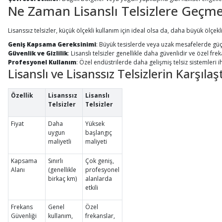
Ne Zaman Lisanslı Telsizlere Geçme
Lisanssız telsizler, küçük ölçekli kullanım için ideal olsa da, daha büyük ölçekli
Geniş Kapsama Gereksinimi
: Büyük tesislerde veya uzak mesafelerde güçl
Güvenlik ve Gizlilik
: Lisanslı telsizler genellikle daha güvenlidir ve özel frek
Profesyonel Kullanım
: Özel endüstrilerde daha gelişmiş telsiz sistemleri i
Lisanslı ve Lisanssız Telsizlerin Karşılaş
Özellik
Lisanssız
Lisanslı
Telsizler
Telsizler
Fiyat
Daha
Yüksek
uygun
başlangıç
maliyetli
maliyeti
Kapsama
Sınırlı
Çok geniş,
Alanı
(genellikle
profesyonel
birkaç km)
alanlarda
etkili
Frekans
Genel
Özel
Güvenliği
kullanım,
frekanslar,