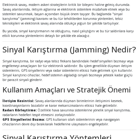
Elektronik savaş, modern askeri stratejilerin kritik bir bileşeni haline gelmiş durumda.
Savaş alanlarında, iletişim ağlarına ve elektronik sistemlere müdahale etmek veya bu
sistemleri savunmak, başarı açısından büyük önem taşıyor. Bu bağlamda "sinyal
karıştırma" (jamming) kavramı ve bu tür tehditlerden korunma yöntemleri, telsiz
teknolojileri ve elektronik savaş alanında oldukça yoğun bir şekilde tartışılıyor.
Bu yazıda, sinyal karıştırmanın ne olduğunu, nasıl çalıştığını ve bu tür saldırılara karşı
etkili korunma yöntemlerini detaylı bir şekilde ele alacağız.
Sinyal Karıştırma (Jamming) Nedir?
Sinyal karıştırma, bir radyo veya telsiz frekans bandındaki hedef sinyalleri bozmayı veya
engellemeyi amaçlayan bir tür elektronik saldırıdır. Bu işlem genellikle düşman iletişim
sistemlerini, GPS sinyallerini veya radar sistemlerini etkisiz hale getirmek için kullanılır.
Sinyal karıştırıcı cihazlar, hedef sistemin algıladığı sinyali bozmaya yetecek kadar güçlü
bir parazit sinyali gönderir.
Kullanım Amaçları ve Stratejik Önemi
İletişim Kesintisi:
Savaş alanlarında düşman birimlerinin iletişimini kesmek,
koordinasyonlarını bozabilir ve karar mekanizmalarını etkisiz hale getirebilir.
Radarı Körleştirme:
Özellikle hava savunma sistemlerine yönelik sinyal karıştırma,
radarların hedefleri tespit etmesini zorlaştırabilir.
GPS Sinyallerini Bozma:
GPS kullanan silah sistemlerinin veya navigasyon
cihazlarının devre dışı bırakılarak hedeflerine ulaşmasını engelleyebilir.
Sinyal Karıştırma Yöntemleri