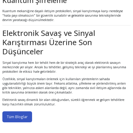
Kuantum Şifreleme
Kuantum mekaniğine dayalı iletişim protokolleri, sinyal karıştırmaya karşı neredeyse
"hata payı olmaksızın" bir güvenlik sunabilir ve gelecekte savunma teknolojilerinde
devrim yaratacağı düşünülmektedir.
Elektronik Savaş ve Sinyal
Karıştırması Üzerine Son
Düşünceler
Sinyal karıştırma hem bir tehdit hem de bir stratejik araç olarak elektronik savaşın
merkezinde yer alıyor. Ancak bu tehditler, gelişmiş teknoloji ve iyi planlanmış savunma
protokolleri ile etkisiz hale getirilebilir.
Özellikle, sinyal karıştırmaları önlemek için kullanılan yöntemlerin sahada
uygulanabilirliği büyük önem taşır. Frekans atlatma, şifreleme ve yönlendirilmiş anten
gibi teknikler, yalnızca askeri alanlarda değil, aynı zamanda sivil iletişim ağlarında da
kritik savunma önlemleri olarak öne çıkmaktadır.
Elektronik savaş dinamik bir alan olduğundan, sürekli öğrenmek ve gelişen tehditlere
karşı hazırlıklı olmak zorunluluktur.
Tüm Bloglar