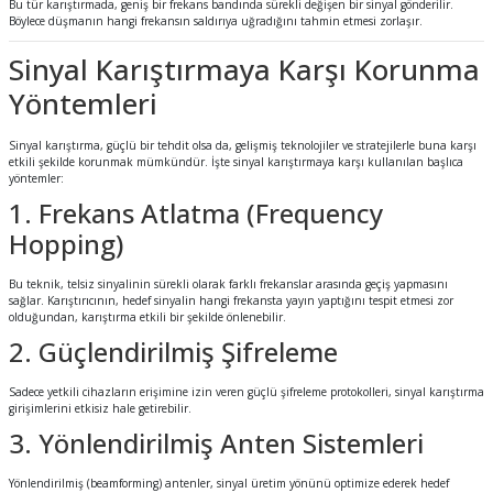
Bu tür karıştırmada, geniş bir frekans bandında sürekli değişen bir sinyal gönderilir.
Böylece düşmanın hangi frekansın saldırıya uğradığını tahmin etmesi zorlaşır.
Sinyal Karıştırmaya Karşı Korunma
Yöntemleri
Sinyal karıştırma, güçlü bir tehdit olsa da, gelişmiş teknolojiler ve stratejilerle buna karşı
etkili şekilde korunmak mümkündür. İşte sinyal karıştırmaya karşı kullanılan başlıca
yöntemler:
1. Frekans Atlatma (Frequency
Hopping)
Bu teknik, telsiz sinyalinin sürekli olarak farklı frekanslar arasında geçiş yapmasını
sağlar. Karıştırıcının, hedef sinyalin hangi frekansta yayın yaptığını tespit etmesi zor
olduğundan, karıştırma etkili bir şekilde önlenebilir.
2. Güçlendirilmiş Şifreleme
Sadece yetkili cihazların erişimine izin veren güçlü şifreleme protokolleri, sinyal karıştırma
girişimlerini etkisiz hale getirebilir.
3. Yönlendirilmiş Anten Sistemleri
Yönlendirilmiş (beamforming) antenler, sinyal üretim yönünü optimize ederek hedef